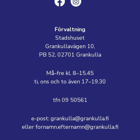
Förvaltning
Stadshuset
Grankullavägen 10,
PB 52, 02701 Grankulla
Må–fre kl. 8–15.45
ti, ons och to även 17–19.30
tfn 09 50561
e-post: grankulla@grankulla.fi
eller fornamn.efternamn@grankulla.fi