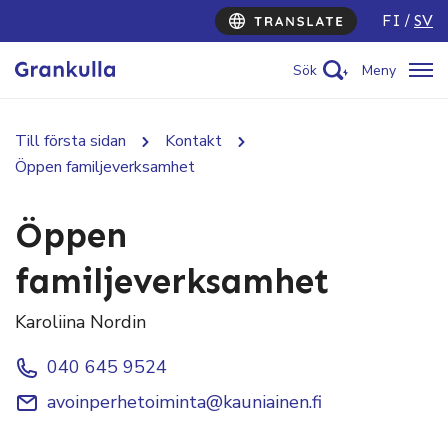
FI
SV
Sök
Meny
Till första sidan
Kontakt
Öppen familjeverksamhet
Öppen
familjeverksamhet
Karoliina Nordin
040 645 9524
avoinperhetoiminta@kauniainen.fi