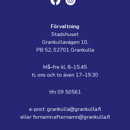
Förvaltning
Stadshuset
Grankullavägen 10,
PB 52, 02701 Grankulla
Må–fre kl. 8–15.45
ti, ons och to även 17–19.30
tfn 09 50561
e-post: grankulla@grankulla.fi
eller fornamn.efternamn@grankulla.fi