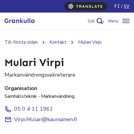
FI
SV
Sök
Meny
Till första sidan
Kontakt
Mulari Virpi
Mulari Virpi
Markanvändningssekreterare
Organisation
Samhällsteknik - Markanvändning
05 0 4 11 1961
Virpi.Mulari@kauniainen.fi