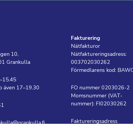
g
Fakturering
Nätfakturor
ägen 10,
Nätfaktureringsadress:
01 Grankulla
003702030262
Förmedlarens kod: BAW
8–15.45
 to även 17–19.30
FO nummer 0203026-2
Momsnummer (VAT-
nummer):
FI02030262
61
Faktureringsadress
nkulla@grankulla.fi
Grankulla stad