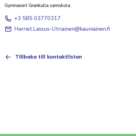
Gymnasiet Grankulla samskola
+3 585 03770317
Harriet.Lassus-Utriainen@kauniainen.fi
Tillbaka till kontaktlistan