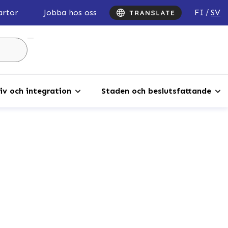
FI
SV
artor
Jobba hos oss
Sök
...
iv och integration
Staden och beslutsfattande