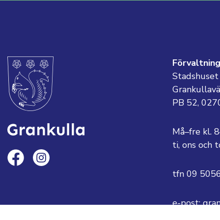
Förvaltnin
Stadshuset
Grankullav
PB 52, 027
Må–fre kl. 
ti, ons och
tfn 09 505
e-post: gra
eller