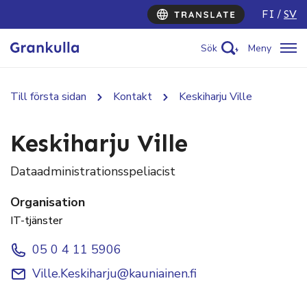
FI
SV
Sök
Meny
Till första sidan
Kontakt
Keskiharju Ville
Keskiharju Ville
Dataadministrationsspeliacist
Organisation
IT-tjänster
05 0 4 11 5906
Ville.Keskiharju@kauniainen.fi