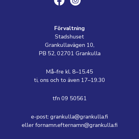
Förvaltning
Stadshuset
Grankullavägen 10,
PB 52, 02701 Grankulla
Må–fre kl. 8–15.45
ti, ons och to även 17–19.30
tfn 09 50561
e-post: grankulla@grankulla.fi
eller fornamn.efternamn@grankulla.fi