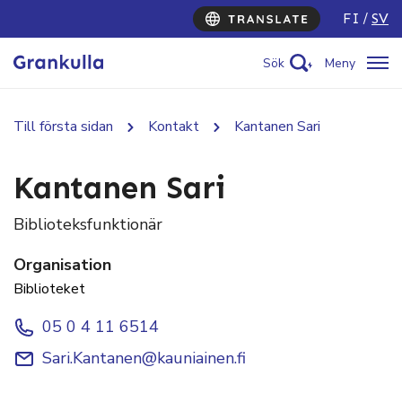
FI
SV
Sök
Meny
Till första sidan
Kontakt
Kantanen Sari
Kantanen Sari
Biblioteksfunktionär
Organisation
Biblioteket
05 0 4 11 6514
Sari.Kantanen@kauniainen.fi