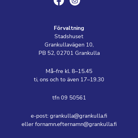
Förvaltning
Stadshuset
Grankullavägen 10,
PB 52, 02701 Grankulla
Må–fre kl. 8–15.45
ti, ons och to även 17–19.30
tfn 09 50561
e-post: grankulla@grankulla.fi
eller fornamn.efternamn@grankulla.fi