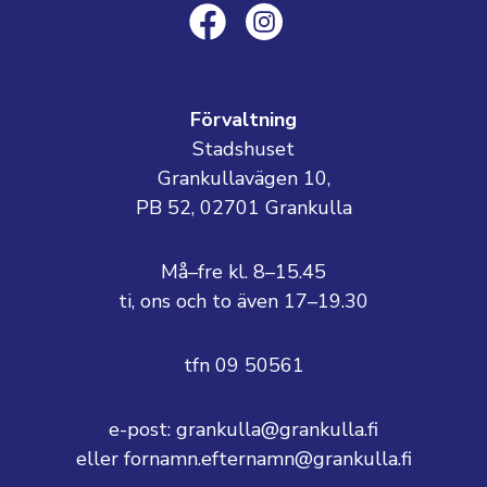
Förvaltning
Stadshuset
Grankullavägen 10,
PB 52, 02701 Grankulla
Må–fre kl. 8–15.45
ti, ons och to även 17–19.30
tfn 09 50561
e-post: grankulla@grankulla.fi
eller fornamn.efternamn@grankulla.fi