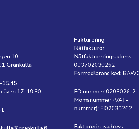
g
Fakturering
Nätfakturor
ägen 10,
Nätfaktureringsadress:
01 Grankulla
003702030262
Förmedlarens kod: BAW
8–15.45
 to även 17–19.30
FO nummer 0203026-2
Momsnummer (VAT-
nummer):
FI02030262
61
Faktureringsadress
nkulla@grankulla.fi
Grankulla stad