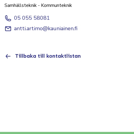
Samhällsteknik - Kommunteknik
05 055 58081
antti.artimo@kauniainen.fi
Tillbaka till kontaktlistan