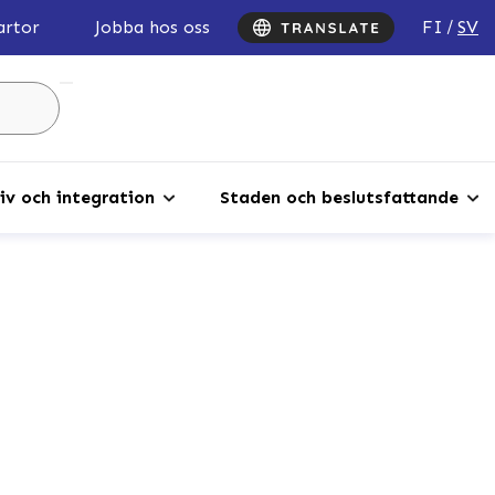
FI
SV
artor
Jobba hos oss
Sök
...
iv och integration
Staden och beslutsfattande