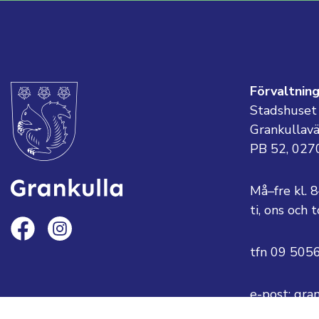
Förvaltnin
Stadshuset
Grankullav
PB 52, 027
Må–fre kl. 
ti, ons och
tfn 09 505
e-post: gra
eller