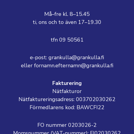
Må–fre kl. 8–15.45
ti, ons och to även 17–19.30
tfn 09 50561
e-post: grankulla@grankulla.fi
eller fornamn.efternamn@grankulla.fi
Fakturering
Nätfakturor
Nätfaktureringsadress: 003702030262
Förmedlarens kod: BAWCFI22
FO nummer 0203026-2
Momsnummer (VAT-nummer):
FI02030262