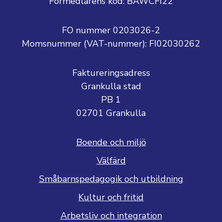
Förmedlarens kod: BAWCFI22
FO nummer 0203026-2
Momsnummer (VAT-nummer):
FI02030262
Faktureringsadress
Grankulla stad
PB 1
02701 Grankulla
Boende och miljö
Välfärd
Småbarnspedagogik och utbildning
Kultur och fritid
Arbetsliv och integration