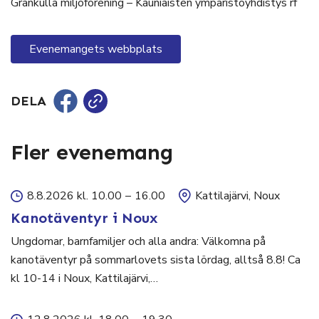
Grankulla miljöförening – Kauniaisten ympäristöyhdistys rf
Evenemangets webbplats
DELA
Fler evenemang
8.8.2026 kl. 10.00
–
16.00
Kattilajärvi, Noux
Kanotäventyr i Noux
Ungdomar, barnfamiljer och alla andra: Välkomna på
kanotäventyr på sommarlovets sista lördag, alltså 8.8! Ca
kl 10-14 i Noux, Kattilajärvi,…