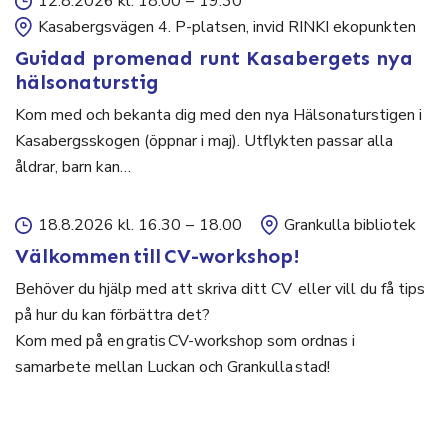
12.8.2026 kl. 18.00
–
19.30
Kasabergsvägen 4. P-platsen, invid RINKI ekopunkten
Guidad promenad runt Kasabergets nya
hälsonaturstig
Kom med och bekanta dig med den nya Hälsonaturstigen i
Kasabergsskogen (öppnar i maj). Utflykten passar alla
åldrar, barn kan…
18.8.2026 kl. 16.30
–
18.00
Grankulla bibliotek
Välkommen till CV-workshop!
Behöver du hjälp med att skriva ditt CV eller vill du få tips
på hur du kan förbättra det?
Kom med på en gratis CV-workshop som ordnas i
samarbete mellan Luckan och Grankulla stad!