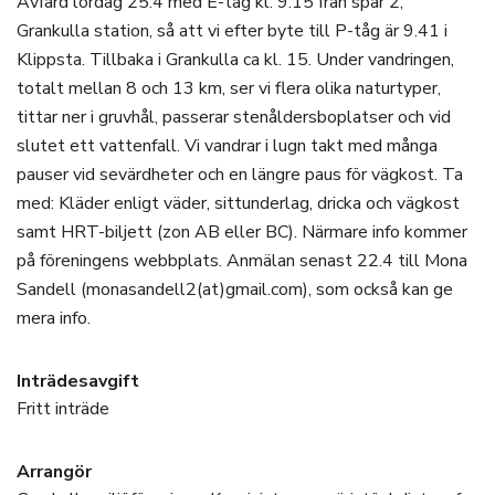
Avfärd lördag 25.4 med E-tåg kl. 9.15 från spår 2,
Grankulla station, så att vi efter byte till P-tåg är 9.41 i
Klippsta. Tillbaka i Grankulla ca kl. 15. Under vandringen,
totalt mellan 8 och 13 km, ser vi flera olika naturtyper,
tittar ner i gruvhål, passerar stenåldersboplatser och vid
slutet ett vattenfall. Vi vandrar i lugn takt med många
pauser vid sevärdheter och en längre paus för vägkost. Ta
med: Kläder enligt väder, sittunderlag, dricka och vägkost
samt HRT-biljett (zon AB eller BC). Närmare info kommer
på föreningens webbplats. Anmälan senast 22.4 till Mona
Sandell (monasandell2(at)gmail.com), som också kan ge
mera info.
Inträdesavgift
Fritt inträde
Arrangör