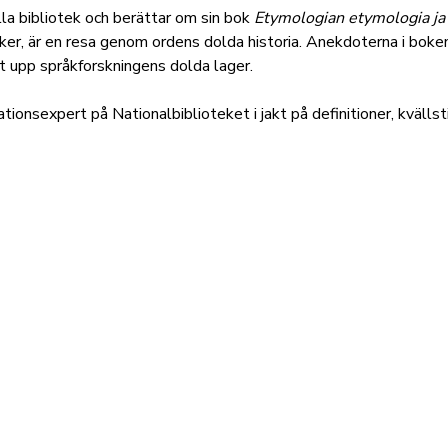
a bibliotek och berättar om sin bok
Etymologian etymologia ja
ker, är en resa genom ordens dolda historia. A
nekdoterna i boken
t upp språkforskningens dolda lager.
ionsexpert på Nationalbiblioteket i jakt på definitioner, kvälls