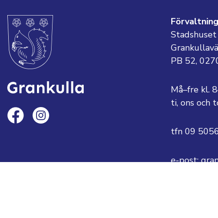
Förvaltnin
Stadshuset
Grankullav
PB 52, 027
Må–fre kl. 
ti, ons och
tfn 09 505
e-post: gra
eller
fornamn.ef