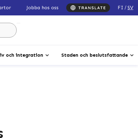
FI
SV
artor
Jobba hos oss
Sök
...
iv och integration
Staden och beslutsfattande
s