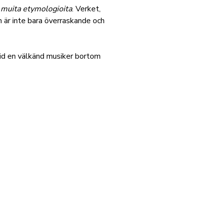
 muita etymologioita
. Verket,
 är inte bara
överraskande och
tid en välkänd musiker bortom