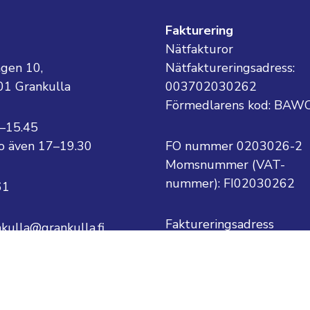
g
Fakturering
Nätfakturor
ägen 10,
Nätfaktureringsadress:
01 Grankulla
003702030262
Förmedlarens kod: BAW
8–15.45
 to även 17–19.30
FO nummer 0203026-2
Momsnummer (VAT-
nummer):
FI02030262
61
Faktureringsadress
nkulla@grankulla.fi
Grankulla stad
PB 1
ternamn@grankulla.fi
02701 Grankulla