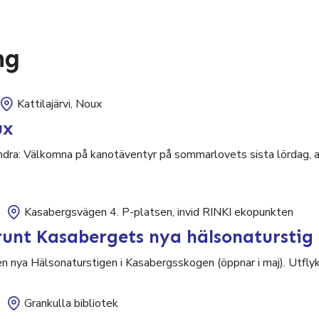
ng
Kattilajärvi, Noux
ux
ndra: Välkomna på kanotäventyr på sommarlovets sista lördag, al
Kasabergsvägen 4. P-platsen, invid RINKI ekopunkten
unt Kasabergets nya hälsonaturstig
nya Hälsonaturstigen i Kasabergsskogen (öppnar i maj). Utflykt
Grankulla bibliotek