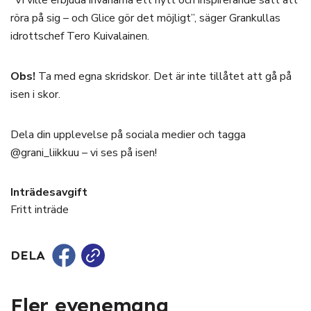
”Vi ville erbjuda invånarna ett nytt och inspirerande sätt att
röra på sig – och Glice gör det möjligt”, säger Grankullas
idrottschef Tero Kuivalainen.
Obs!
Ta med egna skridskor. Det är inte tillåtet att gå på
isen i skor.
Dela din upplevelse på sociala medier och tagga
@grani_liikkuu – vi ses på isen!
Inträdesavgift
Fritt inträde
DELA
Fler evenemang