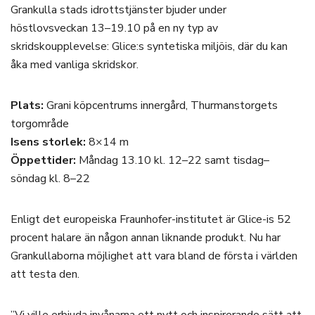
Grankulla stads idrottstjänster bjuder under
höstlovsveckan 13–19.10 på en ny typ av
skridskoupplevelse: Glice:s syntetiska miljöis, där du kan
åka med vanliga skridskor.
Plats:
Grani köpcentrums innergård, Thurmanstorgets
torgområde
Isens storlek:
8×14 m
Öppettider:
Måndag 13.10 kl. 12–22 samt tisdag–
söndag kl. 8–22
Enligt det europeiska Fraunhofer-institutet är Glice-is 52
procent halare än någon annan liknande produkt. Nu har
Grankullaborna möjlighet att vara bland de första i världen
att testa den.