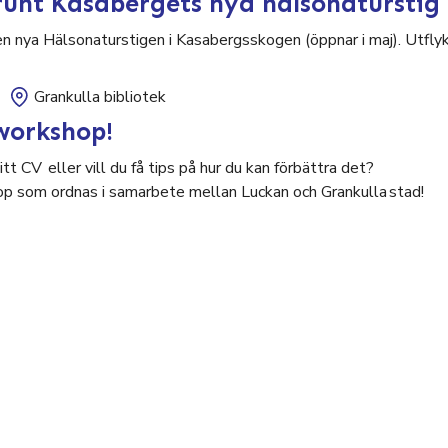
unt Kasabergets nya hälsonaturstig
nya Hälsonaturstigen i Kasabergsskogen (öppnar i maj). Utflykt
Grankulla bibliotek
workshop!
tt CV eller vill du få tips på hur du kan förbättra det?
p som ordnas i samarbete mellan Luckan och Grankulla stad!