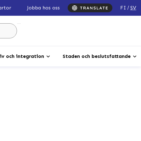
FI
SV
artor
Jobba hos oss
Sök
...
iv och integration
Staden och beslutsfattande