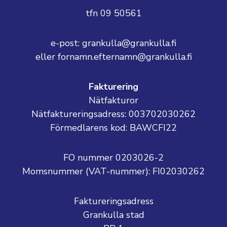
tfn 09 50561
e-post: grankulla@grankulla.fi
eller fornamn.efternamn@grankulla.fi
Fakturering
Nätfakturor
Nätfaktureringsadress: 003702030262
Förmedlarens kod: BAWCFI22
FO nummer 0203026-2
Momsnummer (VAT-nummer):
FI02030262
Faktureringsadress
Grankulla stad