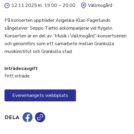
12.11.2025 kl. 19.00
–
20.00
Vallmogård
På konserten uppträder Angelika-Klas-Fagerlunds
sångelever. Seppo Tarhio ackompanjerar vid flygeln.
Konserten är en del av “Musik i Vallmogård”-konsertserien
och genomförs som ett samarbete mellan Grankulla
musikinstitut och Grankulla stad.
Inträdesavgift
Fritt inträde
Evenemangets webbplats
DELA