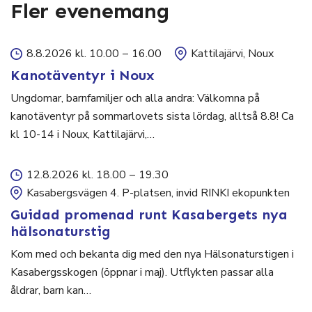
Fler evenemang
8.8.2026 kl. 10.00
–
16.00
Kattilajärvi, Noux
Kanotäventyr i Noux
Ungdomar, barnfamiljer och alla andra: Välkomna på
kanotäventyr på sommarlovets sista lördag, alltså 8.8! Ca
kl 10-14 i Noux, Kattilajärvi,…
12.8.2026 kl. 18.00
–
19.30
Kasabergsvägen 4. P-platsen, invid RINKI ekopunkten
Guidad promenad runt Kasabergets nya
hälsonaturstig
Kom med och bekanta dig med den nya Hälsonaturstigen i
Kasabergsskogen (öppnar i maj). Utflykten passar alla
åldrar, barn kan…