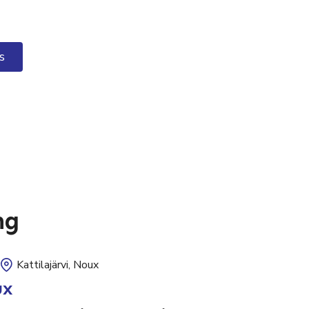
s
ng
Kattilajärvi, Noux
ux