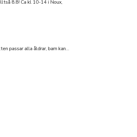
ltså 8.8! Ca kl 10-14 i Noux,
en passar alla åldrar, barn kan…