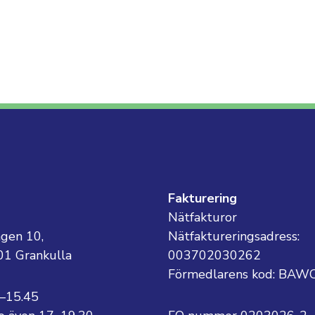
g
Fakturering
Nätfakturor
ägen 10,
Nätfaktureringsadress:
01 Grankulla
003702030262
Förmedlarens kod: BAW
8–15.45