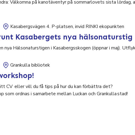
ndra: Välkomna på kanotäventyr på sommarlovets sista lördag, al
Kasabergsvägen 4. P-platsen, invid RINKI ekopunkten
unt Kasabergets nya hälsonaturstig
nya Hälsonaturstigen i Kasabergsskogen (öppnar i maj). Utflykt
Grankulla bibliotek
workshop!
tt CV eller vill du få tips på hur du kan förbättra det?
p som ordnas i samarbete mellan Luckan och Grankulla stad!