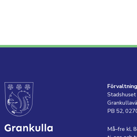
Förvaltnin
Stadshuset
Grankullav
PB 52, 027
Må–fre kl. 