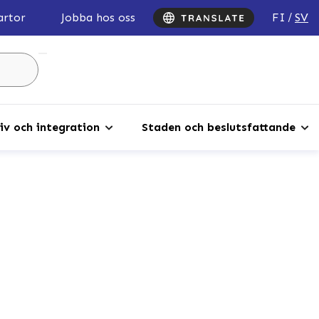
FI
SV
artor
Jobba hos oss
Sök
...
iv och integration
Staden och beslutsfattande