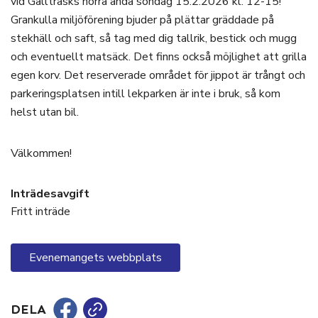
vid Gallträsks norra ända söndag 15.2.2026 kl. 12-15!
Grankulla miljöförening bjuder på plättar gräddade på
stekhäll och saft, så tag med dig tallrik, bestick och mugg
och eventuellt matsäck. Det finns också möjlighet att grilla
egen korv. Det reserverade området för jippot är trångt och
parkeringsplatsen intill lekparken är inte i bruk, så kom
helst utan bil.
Välkommen!
Inträdesavgift
Fritt inträde
Evenemangets webbplats
DELA