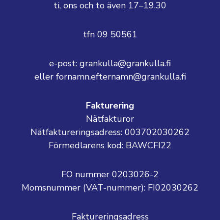
ti, ons och to även 17–19.30
tfn 09 50561
e-post: grankulla@grankulla.fi
eller fornamn.efternamn@grankulla.fi
Fakturering
Nätfakturor
Nätfaktureringsadress: 003702030262
Förmedlarens kod: BAWCFI22
FO nummer 0203026-2
Momsnummer (VAT-nummer):
FI02030262
Faktureringsadress