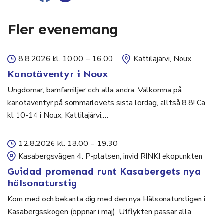
Fler evenemang
8.8.2026 kl. 10.00
–
16.00
Kattilajärvi, Noux
Kanotäventyr i Noux
Ungdomar, barnfamiljer och alla andra: Välkomna på
kanotäventyr på sommarlovets sista lördag, alltså 8.8! Ca
kl 10-14 i Noux, Kattilajärvi,…
12.8.2026 kl. 18.00
–
19.30
Kasabergsvägen 4. P-platsen, invid RINKI ekopunkten
Guidad promenad runt Kasabergets nya
hälsonaturstig
Kom med och bekanta dig med den nya Hälsonaturstigen i
Kasabergsskogen (öppnar i maj). Utflykten passar alla