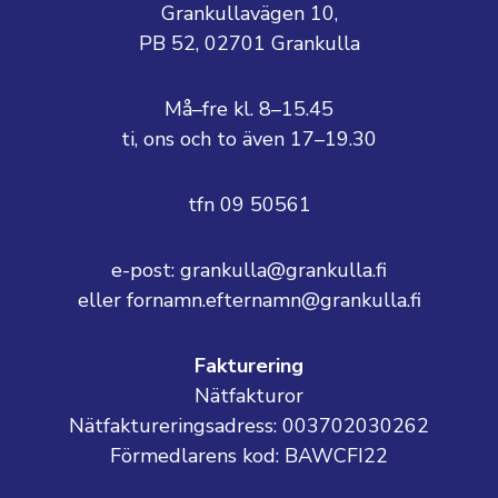
Grankullavägen 10,
PB 52, 02701 Grankulla
Må–fre kl. 8–15.45
ti, ons och to även 17–19.30
tfn 09 50561
e-post: grankulla@grankulla.fi
eller fornamn.efternamn@grankulla.fi
Fakturering
Nätfakturor
Nätfaktureringsadress: 003702030262
Förmedlarens kod: BAWCFI22