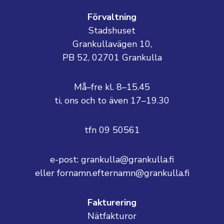
Förvaltning
Stadshuset
Grankullavägen 10,
PB 52, 02701 Grankulla
Må–fre kl. 8–15.45
ti, ons och to även 17–19.30
tfn 09 50561
e-post: grankulla@grankulla.fi
eller fornamn.efternamn@grankulla.fi
Fakturering
Nätfakturor