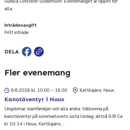
Gunilla Löfstedt-Söderholm. Evenemanget är öppet för
alla.
Inträdesavgift
Fritt inträde
DELA
Fler evenemang
8.8.2026 kl. 10.00
–
16.00
Kattilajärvi, Noux
Kanotäventyr i Noux
Ungdomar, barnfamiljer och alla andra: Välkomna på
kanotäventyr på sommarlovets sista lördag, alltså 8.8! Ca
kl 10-14 i Noux, Kattilajärvi,…