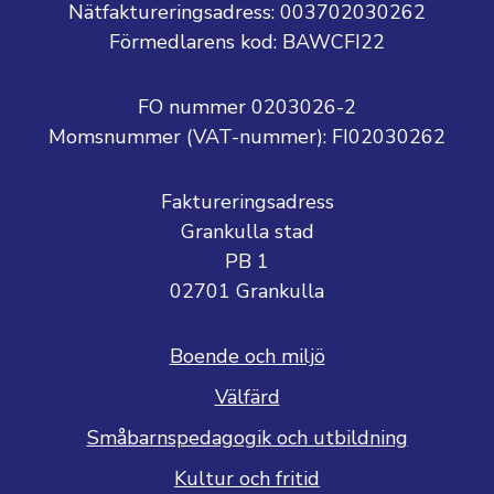
Nätfaktureringsadress: 003702030262
Förmedlarens kod: BAWCFI22
FO nummer 0203026-2
Momsnummer (VAT-nummer):
FI02030262
Faktureringsadress
Grankulla stad
PB 1
02701 Grankulla
Boende och miljö
Välfärd
Småbarnspedagogik och utbildning
Kultur och fritid