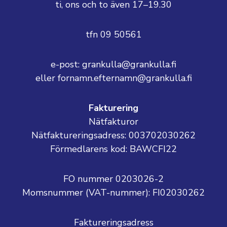
ti, ons och to även 17–19.30
tfn 09 50561
e-post: grankulla@grankulla.fi
eller fornamn.efternamn@grankulla.fi
Fakturering
Nätfakturor
Nätfaktureringsadress: 003702030262
Förmedlarens kod: BAWCFI22
FO nummer 0203026-2
Momsnummer (VAT-nummer):
FI02030262
Faktureringsadress