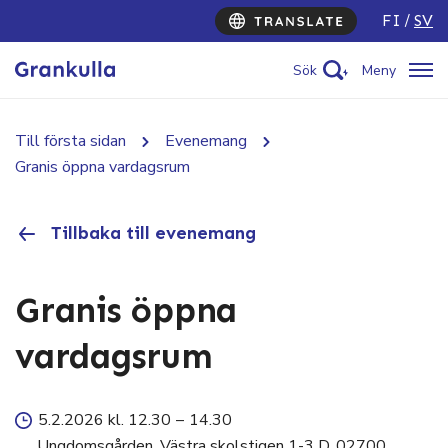
FI
SV
Sök
Meny
Till första sidan
Evenemang
Granis öppna vardagsrum
Tillbaka till evenemang
Granis öppna
vardagsrum
5.2.2026 kl. 12.30
–
14.30
Ungdomsgården, Västra skolstigen 1-3 D, 02700