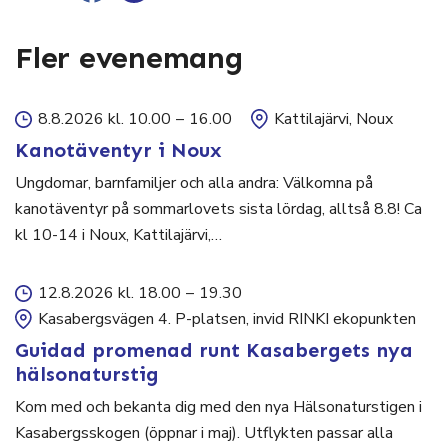
Fler evenemang
8.8.2026 kl. 10.00
–
16.00
Kattilajärvi, Noux
Kanotäventyr i Noux
Ungdomar, barnfamiljer och alla andra: Välkomna på
kanotäventyr på sommarlovets sista lördag, alltså 8.8! Ca
kl 10-14 i Noux, Kattilajärvi,…
12.8.2026 kl. 18.00
–
19.30
Kasabergsvägen 4. P-platsen, invid RINKI ekopunkten
Guidad promenad runt Kasabergets nya
hälsonaturstig
Kom med och bekanta dig med den nya Hälsonaturstigen i
Kasabergsskogen (öppnar i maj). Utflykten passar alla