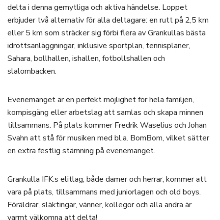
delta i denna gemytliga och aktiva händelse. Loppet
erbjuder två alternativ för alla deltagare: en rutt på 2,5 km
eller 5 km som sträcker sig förbi flera av Grankullas bästa
idrottsanläggningar, inklusive sportplan, tennisplaner,
Sahara, bollhallen, ishallen, fotbollshallen och
slalombacken.
Evenemanget är en perfekt möjlighet för hela familjen,
kompisgäng eller arbetslag att samlas och skapa minnen
tillsammans. På plats kommer Fredrik Waselius och Johan
Svahn att stå för musiken med bl.a. BomBom, vilket sätter
en extra festlig stämning på evenemanget.
Grankulla IFK:s elitlag, både damer och herrar, kommer att
vara på plats, tillsammans med juniorlagen och old boys.
Föräldrar, släktingar, vänner, kollegor och alla andra är
varmt välkomna att delta!