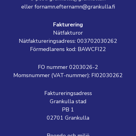
eller fornamn.efternamn@grankulla.fi
Fakturering
Nätfakturor
Nätfaktureringsadress: 003702030262
Förmedlarens kod: BAWCFI22
FO nummer 0203026-2
Momsnummer (VAT-nummer):
FI02030262
Faktureringsadress
Grankulla stad
PB 1
02701 Grankulla
Boende och miljö