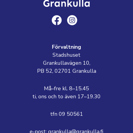
Förvaltning
Stadshuset
Grankullavägen 10,
PB 52, 02701 Grankulla
Må–fre kl. 8–15.45
ti, ons och to även 17–19.30
tfn 09 50561
e-post: grankulla@grankulla.fi