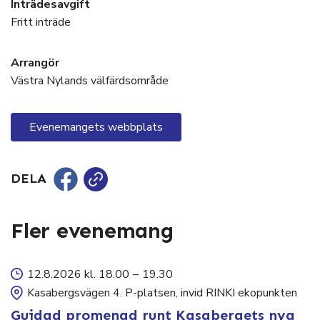
Inträdesavgift
Fritt inträde
Arrangör
Västra Nylands välfärdsområde
Evenemangets webbplats
DELA
Fler evenemang
12.8.2026 kl. 18.00
–
19.30
Kasabergsvägen 4. P-platsen, invid RINKI ekopunkten
Guidad promenad runt Kasabergets nya