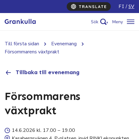
FI
SV
Sök
Meny
Till första sidan
Evenemang
Försommarens växtprakt
Tillbaka till evenemang
Försommarens
växtprakt
14.6.2026 kl. 17.00
–
19.00
Kasabergsvägen 4. P-platsen, invid RINKI ekopunkten