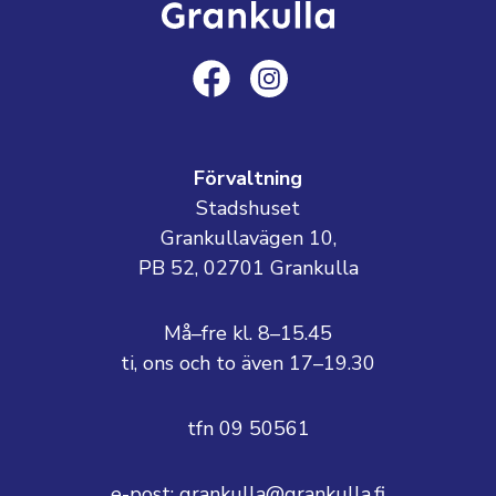
Förvaltning
Stadshuset
Grankullavägen 10,
PB 52, 02701 Grankulla
Må–fre kl. 8–15.45
ti, ons och to även 17–19.30
tfn 09 50561
e-post: grankulla@grankulla.fi