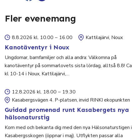
Fler evenemang
8.8.2026 kl. 10.00
–
16.00
Kattilajärvi, Noux
Kanotäventyr i Noux
Ungdomar, barnfamiljer och alla andra: Välkomna på
kanotäventyr på sommarlovets sista lördag, alltså 8.8! Ca
kl 10-14 i Noux, Kattilajärvi,…
12.8.2026 kl. 18.00
–
19.30
Kasabergsvägen 4. P-platsen, invid RINKI ekopunkten
Guidad promenad runt Kasabergets nya
hälsonaturstig
Kom med och bekanta dig med den nya Hälsonaturstigen i
Kasabergsskogen (öppnar i maj). Utflykten passar alla