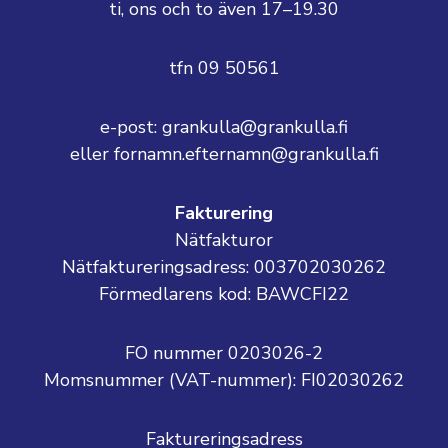
ti, ons och to även 17–19.30
tfn 09 50561
e-post: grankulla@grankulla.fi
eller fornamn.efternamn@grankulla.fi
Fakturering
Nätfakturor
Nätfaktureringsadress: 003702030262
Förmedlarens kod: BAWCFI22
FO nummer 0203026-2
Momsnummer (VAT-nummer):
FI02030262
Faktureringsadress