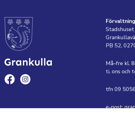
Förvaltnin
Stadshuset
Grankullav
PB 52, 027
Må–fre kl. 
ti, ons och
tfn 09 505
e-post: gra
eller
fornamn.ef