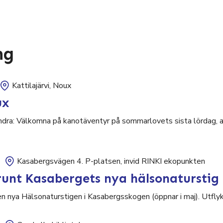
ng
Kattilajärvi, Noux
ux
ndra: Välkomna på kanotäventyr på sommarlovets sista lördag, al
Kasabergsvägen 4. P-platsen, invid RINKI ekopunkten
unt Kasabergets nya hälsonaturstig
nya Hälsonaturstigen i Kasabergsskogen (öppnar i maj). Utflykt