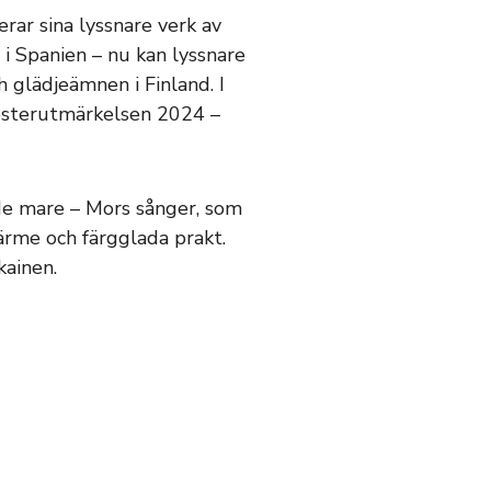
ar sina lyssnare verk av
 i Spanien – nu kan lyssnare
 glädjeämnen i Finland. I
kesterutmärkelsen 2024 –
de mare – Mors sånger, som
ärme och färgglada prakt.
kainen.