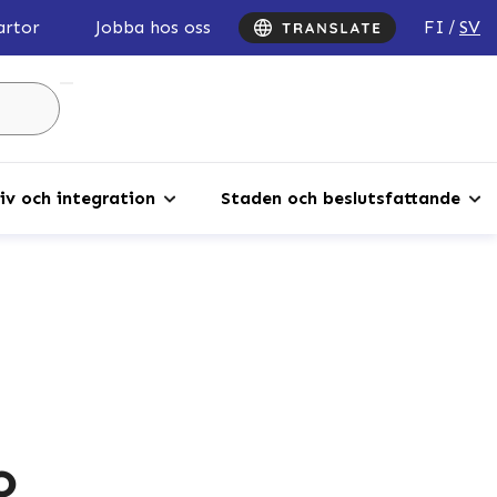
FI
SV
artor
Jobba hos oss
Sök
...
iv och integration
Staden och beslutsfattande
o