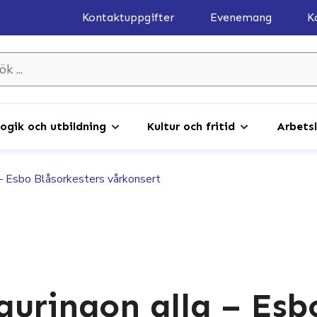
Kontaktuppgifter
Evenemang
K
gik och utbildning
Kultur och fritid
Arbetsl
 – Esbo Blåsorkesters vårkonsert
auringon alla – Esb