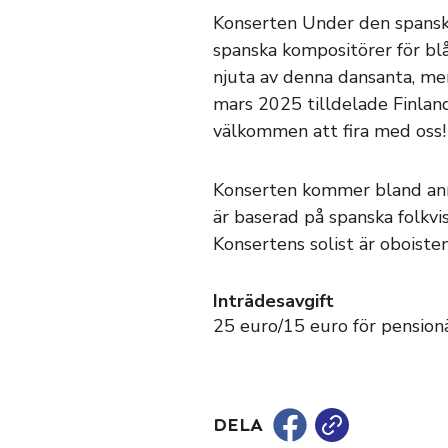
Konserten Under den spanska
spanska kompositörer för blå
njuta av denna dansanta, men
mars 2025 tilldelade Finlan
välkommen att fira med oss!
Konserten kommer bland anna
är baserad på spanska folkvi
Konsertens solist är oboiste
Inträdesavgift
25 euro/15 euro för pension
DELA