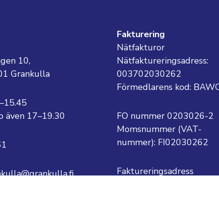
g
Fakturering
Nätfakturor
ägen 10,
Nätfaktureringsadress:
01 Grankulla
003702030262
Förmedlarens kod: BAW
8–15.45
 to även 17–19.30
FO nummer 0203026-2
Momsnummer (VAT-
nummer):
FI02030262
61
Faktureringsadress
nkulla@grankulla.fi
Grankulla stad
PB 1
ternamn@grankulla.fi
02701 Grankulla