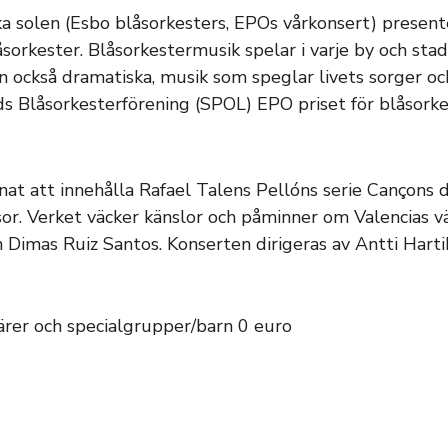
 solen (Esbo blåsorkesters, EPOs vårkonsert) presenter
sorkester. Blåsorkestermusik spelar i varje by och stad
 också dramatiska, musik som speglar livets sorger och
ds Blåsorkesterförening (SPOL) EPO priset för blåsor
t att innehålla Rafael Talens Pellóns serie Cançons 
sor. Verket väcker känslor och påminner om Valencias v
n Dimas Ruiz Santos. Konserten dirigeras av Antti Harti
ärer och specialgrupper/barn 0 euro