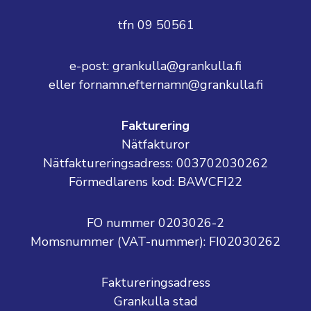
tfn 09 50561
e-post: grankulla@grankulla.fi
eller fornamn.efternamn@grankulla.fi
Fakturering
Nätfakturor
Nätfaktureringsadress: 003702030262
Förmedlarens kod: BAWCFI22
FO nummer 0203026-2
Momsnummer (VAT-nummer):
FI02030262
Faktureringsadress
Grankulla stad