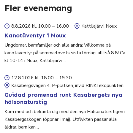
Fler evenemang
8.8.2026 kl. 10.00
–
16.00
Kattilajärvi, Noux
Kanotäventyr i Noux
Ungdomar, barnfamiljer och alla andra: Välkomna på
kanotäventyr på sommarlovets sista lördag, alltså 8.8! Ca
kl 10-14 i Noux, Kattilajärvi,…
12.8.2026 kl. 18.00
–
19.30
Kasabergsvägen 4. P-platsen, invid RINKI ekopunkten
Guidad promenad runt Kasabergets nya
hälsonaturstig
Kom med och bekanta dig med den nya Hälsonaturstigen i
Kasabergsskogen (öppnar i maj). Utflykten passar alla
åldrar, barn kan…