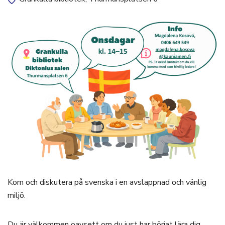
Kom och diskutera på svenska i en avslappnad och vänlig
miljö.
Du är välkommen oavsett om du just har börjat lära dig