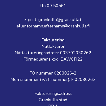
tfn 09 50561
e-post: grankulla@grankulla.fi
eller fornamn.efternamn@grankulla.fi
Fakturering
Nätfakturor
Nätfaktureringsadress: 003702030262
Förmedlarens kod: BAWCFI22
FO nummer 0203026-2
Momsnummer (VAT-nummer):
FI02030262
Faktureringsadress
Grankulla stad