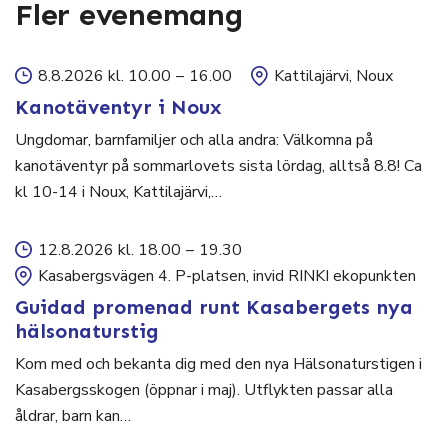
Fler evenemang
8.8.2026 kl. 10.00
–
16.00
Kattilajärvi, Noux
Kanotäventyr i Noux
Ungdomar, barnfamiljer och alla andra: Välkomna på
kanotäventyr på sommarlovets sista lördag, alltså 8.8! Ca
kl 10-14 i Noux, Kattilajärvi,…
12.8.2026 kl. 18.00
–
19.30
Kasabergsvägen 4. P-platsen, invid RINKI ekopunkten
Guidad promenad runt Kasabergets nya
hälsonaturstig
Kom med och bekanta dig med den nya Hälsonaturstigen i
Kasabergsskogen (öppnar i maj). Utflykten passar alla
åldrar, barn kan…