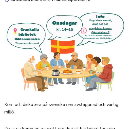
Kom och diskutera på svenska i en avslappnad och vänlig
miljö.
Du är välkommen oavsett om du just har börjat lära dig