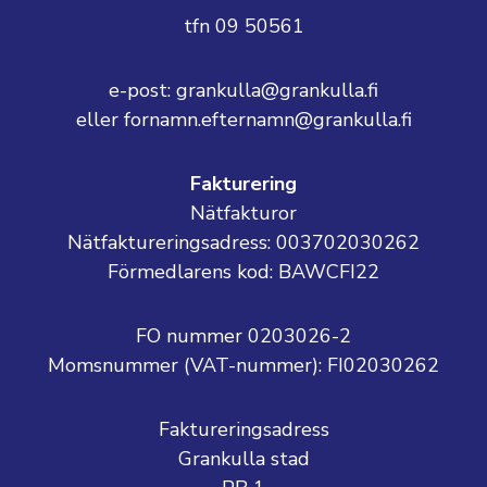
tfn 09 50561
e-post: grankulla@grankulla.fi
eller fornamn.efternamn@grankulla.fi
Fakturering
Nätfakturor
Nätfaktureringsadress: 003702030262
Förmedlarens kod: BAWCFI22
FO nummer 0203026-2
Momsnummer (VAT-nummer):
FI02030262
Faktureringsadress
Grankulla stad