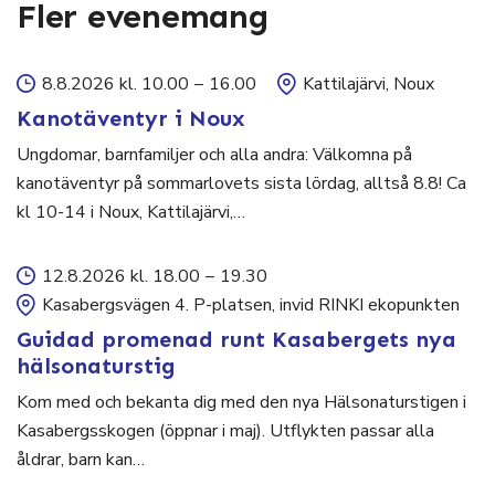
Fler evenemang
8.8.2026 kl. 10.00
–
16.00
Kattilajärvi, Noux
Kanotäventyr i Noux
Ungdomar, barnfamiljer och alla andra: Välkomna på
kanotäventyr på sommarlovets sista lördag, alltså 8.8! Ca
kl 10-14 i Noux, Kattilajärvi,…
12.8.2026 kl. 18.00
–
19.30
Kasabergsvägen 4. P-platsen, invid RINKI ekopunkten
Guidad promenad runt Kasabergets nya
hälsonaturstig
Kom med och bekanta dig med den nya Hälsonaturstigen i
Kasabergsskogen (öppnar i maj). Utflykten passar alla
åldrar, barn kan…