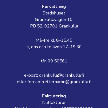
Förvaltning
Stadshuset
Grankullavägen 10,
PB 52, 02701 Grankulla
Må–fre kl. 8–15.45
ti, ons och to även 17–19.30
tfn 09 50561
e-post: grankulla@grankulla.fi
eller fornamn.efternamn@grankulla.fi
Fakturering
Nätfakturor