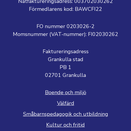
Nätfaktureringsadress: 003702030262
Förmedlarens kod: BAWCFI22
FO nummer 0203026-2
Momsnummer (VAT-nummer):
FI02030262
Faktureringsadress
Grankulla stad
PB 1
02701 Grankulla
Boende och miljö
Välfärd
Småbarnspedagogik och utbildning
Kultur och fritid