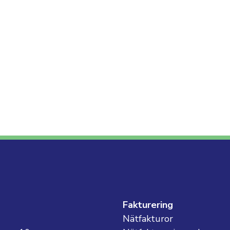
g
Fakturering
Nätfakturor