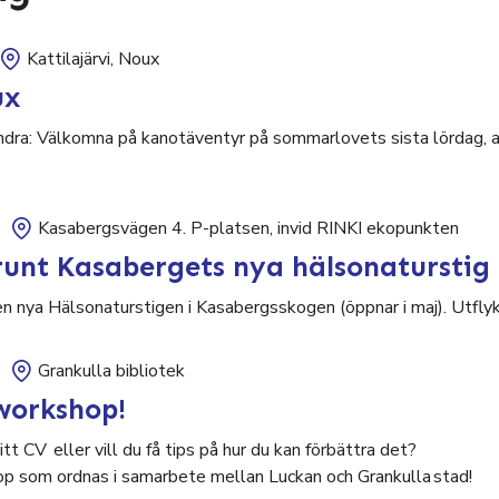
Kattilajärvi, Noux
ux
ndra: Välkomna på kanotäventyr på sommarlovets sista lördag, al
Kasabergsvägen 4. P-platsen, invid RINKI ekopunkten
unt Kasabergets nya hälsonaturstig
nya Hälsonaturstigen i Kasabergsskogen (öppnar i maj). Utflykt
Grankulla bibliotek
workshop!
tt CV eller vill du få tips på hur du kan förbättra det?
p som ordnas i samarbete mellan Luckan och Grankulla stad!