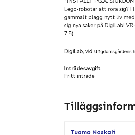
*INSTÄLLT P.G.A. SJUKDOM* 
Lego-robotar att röra sig? 
gammalt plagg nytt liv med s
sig nya saker på DigiLab! V
7.5)
DigiLab, vid un
gd
omsgårdens hö
Inträdesavgift
Fritt inträde
Tilläggsinfor
Tuomo Naskali