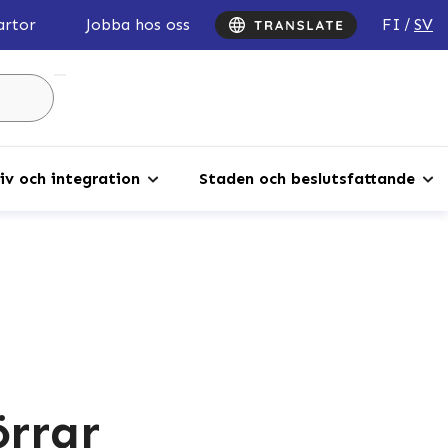
FI
SV
artor
Jobba hos oss
Sök
...
iv och integration
Staden och beslutsfattande
rrar