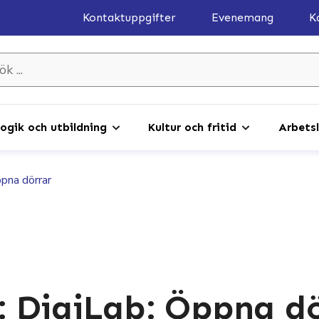
Kontaktuppgifter
Evenemang
K
gik och utbildning
Kultur och fritid
Arbetsl
pna dörrar
 DigiLab: Öppna dö