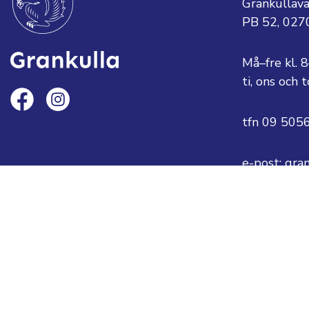
Grankullav
PB 52, 027
Må–fre kl. 
ti, ons och
tfn 09 505
e-post: gra
eller
fornamn.ef
Dataskyddsb