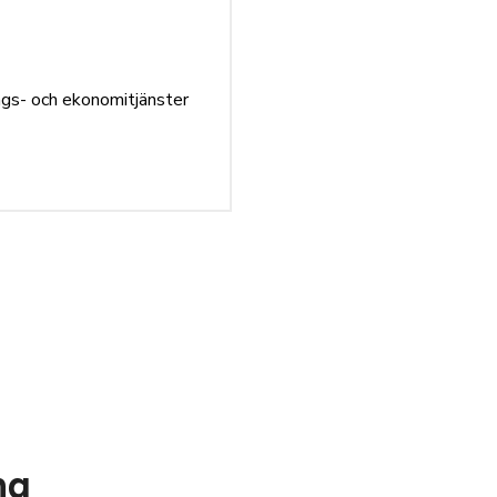
ings- och ekonomitjänster
i
ng