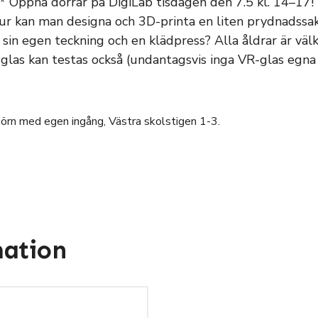
Öppna dörrar på DigiLab tisdagen den 7.5 kl. 14–17
Hur kan man designa och 3D-printa en liten prydnadssa
in egen teckning och en klädpress? Alla åldrar är väl
R-glas kan testas också (undantagsvis inga VR-glas egn
rn med egen ingång, Västra skolstigen 1-3.
mation