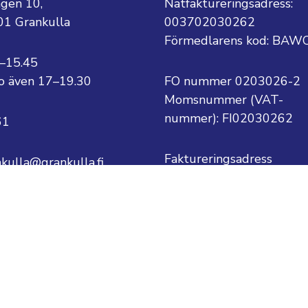
ägen 10,
Nätfaktureringsadress:
01 Grankulla
003702030262
Förmedlarens kod: BAW
8–15.45
 to även 17–19.30
FO nummer 0203026-2
Momsnummer (VAT-
nummer):
FI02030262
61
Faktureringsadress
nkulla@grankulla.fi
Grankulla stad
PB 1
ternamn@grankulla.fi
02701 Grankulla
eskrivning
Tillgänglighetsutlåtande
Visa mina inställni