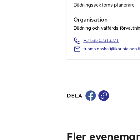
Bildningssektorns planerare
Organisation
Bildning och välfärds förvaltn
+3 585 03313371
tuomo.naskali@kauniainen.f
DELA
Fler evenema