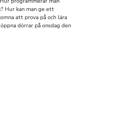
! Hur programmerar man
k? Hur kan man ge ett
komna att prova på och lära
a öppna dörrar på onsdag den