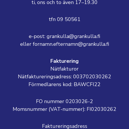
ti, ons och to även 17–19.30
tfn 09 50561
e-post: grankulla@grankulla.fi
eller fornamn.efternamn@grankulla.fi
Fakturering
Nätfakturor
Nätfaktureringsadress: 003702030262
Förmedlarens kod: BAWCFI22
FO nummer 0203026-2
Momsnummer (VAT-nummer):
FI02030262
Faktureringsadress