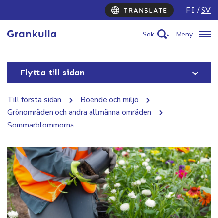
FI
SV
Sök
Meny
Flytta till sidan
Till första sidan
Boende och miljö
Grönområden och andra allmänna områden
Sommarblommorna