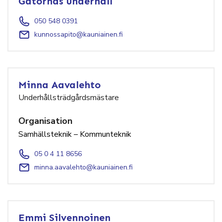
Gatornas underhåll
050 548 0391
kunnossapito@kauniainen.fi
Minna Aavalehto
Underhållsträdgårdsmästare
Organisation
Samhällsteknik – Kommunteknik
05 0 4 11 8656
minna.aavalehto@kauniainen.fi
Emmi Silvennoinen