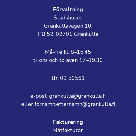
Förvaltning
Stadshuset
Grankullavägen 10,
PB 52, 02701 Grankulla
Må–fre kl. 8–15.45
ti, ons och to även 17–19.30
tfn 09 50561
e-post: grankulla@grankulla.fi
eller fornamn.efternamn@grankulla.fi
Fakturering
Nätfakturor