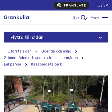
FI
SV
Sök
Meny
Flytta till sidan
Till första sidan
Boende och miljö
Grönområden och andra allmänna områden
Lekparker
Kasabergets park