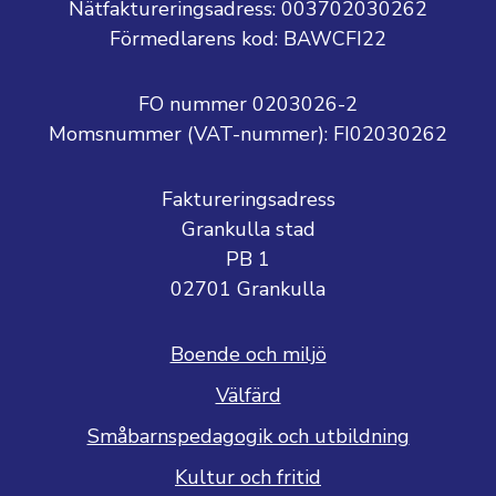
Nätfaktureringsadress: 003702030262
Förmedlarens kod: BAWCFI22
FO nummer 0203026-2
Momsnummer (VAT-nummer):
FI02030262
Faktureringsadress
Grankulla stad
PB 1
02701 Grankulla
Boende och miljö
Välfärd
Småbarnspedagogik och utbildning
Kultur och fritid