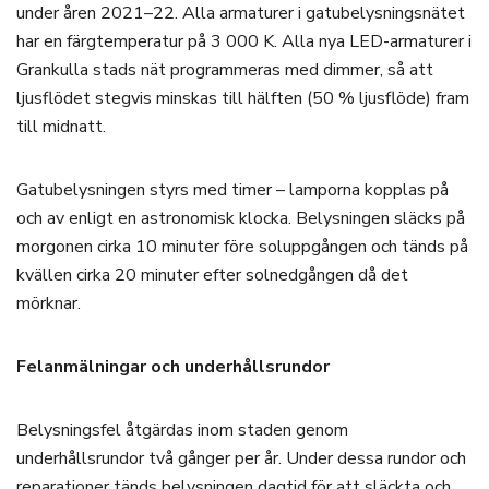
under åren 2021–22. Alla armaturer i gatubelysningsnätet
har en färgtemperatur på 3 000 K. Alla nya LED-armaturer i
Grankulla stads nät programmeras med dimmer, så att
ljusflödet stegvis minskas till hälften (50 % ljusflöde) fram
till midnatt.
Gatubelysningen styrs med timer – lamporna kopplas på
och av enligt en astronomisk klocka. Belysningen släcks på
morgonen cirka 10 minuter före soluppgången och tänds på
kvällen cirka 20 minuter efter solnedgången då det
mörknar.
Felanmälningar och underhållsrundor
Belysningsfel åtgärdas inom staden genom
underhållsrundor två gånger per år. Under dessa rundor och
reparationer tänds belysningen dagtid för att släckta och