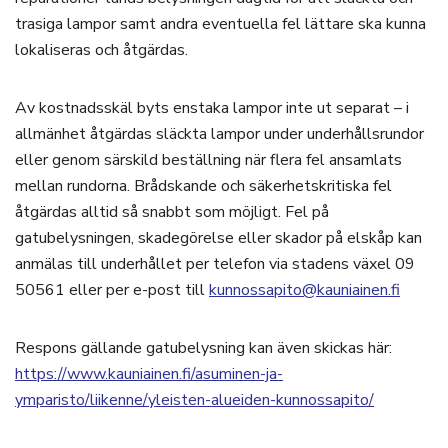
trasiga lampor samt andra eventuella fel lättare ska kunna
lokaliseras och åtgärdas.
Av kostnadsskäl byts enstaka lampor inte ut separat – i
allmänhet åtgärdas släckta lampor under underhållsrundor
eller genom särskild beställning när flera fel ansamlats
mellan rundorna. Brådskande och säkerhetskritiska fel
åtgärdas alltid så snabbt som möjligt. Fel på
gatubelysningen, skadegörelse eller skador på elskåp kan
anmälas till underhållet per telefon via stadens växel 09
50561 eller per e-post till
kunnossapito@kauniainen.fi
Respons gällande gatubelysning kan även skickas här:
https://www.kauniainen.fi/asuminen-ja-
ymparisto/liikenne/yleisten-alueiden-kunnossapito/