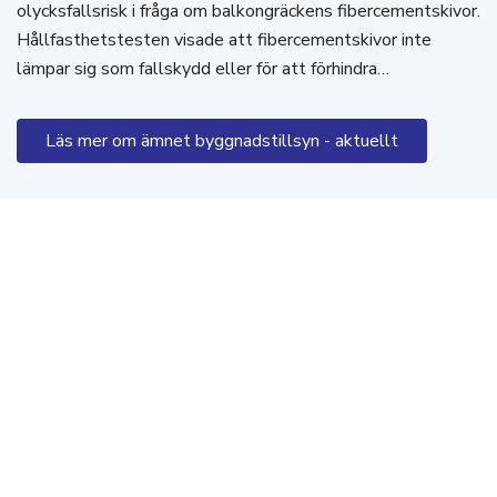
olycksfallsrisk i fråga om balkongräckens fibercementskivor.
Hållfasthetstesten visade att fibercementskivor inte
lämpar sig som fallskydd eller för att förhindra…
Läs mer om ämnet byggnadstillsyn - aktuellt