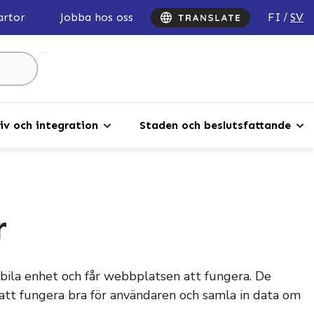
FI
SV
artor
Jobba hos oss
Sök
...
iv och integration
Staden och beslutsfattande
r
mobila enhet och får webbplatsen att fungera. De
att fungera bra för användaren och samla in data om