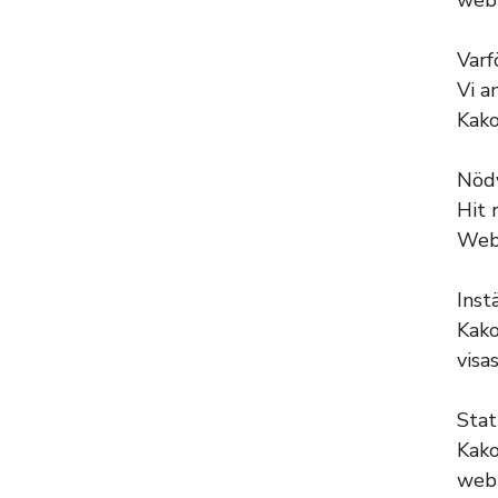
webb
Varf
Vi a
Kako
Nöd
Hit 
Webb
Inst
Kako
visa
Stat
Kako
webb