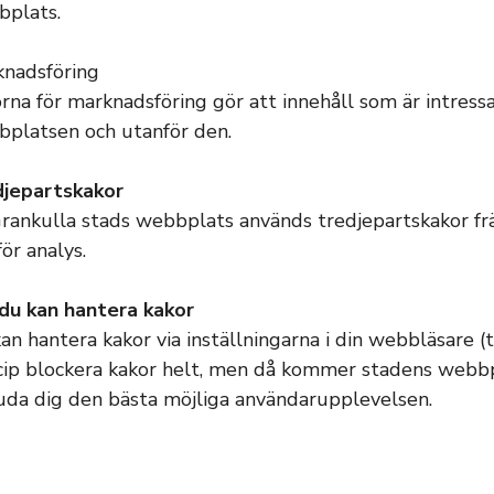
plats.
nadsföring
rna för marknadsföring gör att innehåll som är intressa
platsen och utanför den.
djepartskakor
rankulla stads webbplats används tredjepartskakor främ
för analys.
du kan hantera kakor
an hantera kakor via inställningarna i din webbläsare (t
cip blockera kakor helt, men då kommer stadens webbpl
uda dig den bästa möjliga användarupplevelsen.