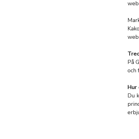
webb
Mark
Kako
webb
Tre
På G
och 
Hur 
Du k
prin
erbj