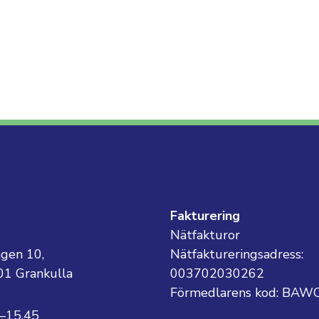
g
Fakturering
Nätfakturor
ägen 10,
Nätfaktureringsadress:
01 Grankulla
003702030262
Förmedlarens kod: BAW
8–15.45