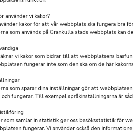
platsens funktion.
ör använder vi kakor?
nvänder kakor för att vår webbplats ska fungera bra för
rna som används på Grankulla stads webbplats kan delas
vändiga
räknar vi kakor som bidrar till att webbplatsens basfun
platsen fungerar inte som den ska om de här kakorna
ällningar
rna som sparar dina inställningar gör att webbplatse
s och fungerar. Till exempel språkinställningarna är såd
istikföring
r som samlar in statistik ger oss besöksstatistik för w
platsen fungerar. Vi använder också den informationen