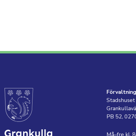
Förvaltnin
Stadshuset
Grankullav
PB 52, 027
Må–fre kl. 