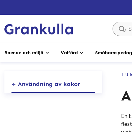
Sök ...
Boende och miljö
Välfärd
Småbarnspedago
Till 
Användning av kakor
A
En k
fles