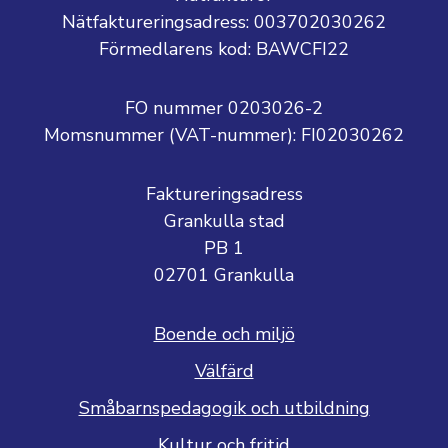
Nätfaktureringsadress: 003702030262
Förmedlarens kod: BAWCFI22
FO nummer 0203026-2
Momsnummer (VAT-nummer):
FI02030262
Faktureringsadress
Grankulla stad
PB 1
02701 Grankulla
Boende och miljö
Välfärd
Småbarnspedagogik och utbildning
Kultur och fritid