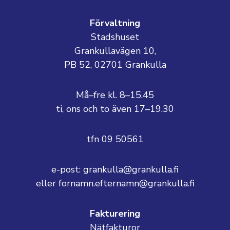
Förvaltning
Stadshuset
Grankullavägen 10,
PB 52, 02701 Grankulla
Må–fre kl. 8–15.45
ti, ons och to även 17–19.30
tfn 09 50561
e-post: grankulla@grankulla.fi
eller fornamn.efternamn@grankulla.fi
Fakturering
Nätfakturor