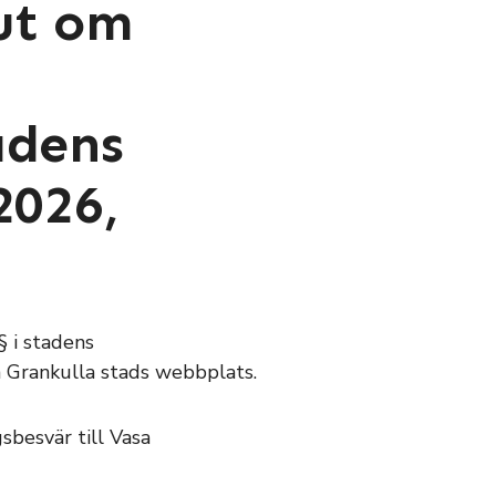
lut om
adens
2026,
§ i stadens
å Grankulla stads webbplats.
sbesvär till Vasa