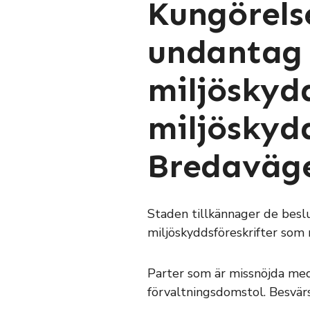
Kungörels
undantag e
miljöskydd
miljöskydd
Bredaväg
Staden tillkännager de besl
miljöskyddsföreskrifter som
Parter som är missnöjda med 
förvaltningsdomstol. Besvärs