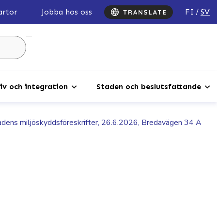
FI
SV
artor
Jobba hos oss
Sök
...
iv och integration
Staden och beslutsfattande
tadens miljöskyddsföreskrifter, 26.6.2026, Bredavägen 34 A