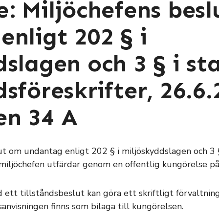
e: Miljöchefens bes
nligt 202 § i
slagen och 3 § i st
sföreskrifter, 26.6.
en 34 A
ut om undantag enligt 202 § i miljöskyddslagen och 3 
 miljöchefen utfärdar genom en offentlig kungörelse p
ett tillståndsbeslut kan göra ett skriftligt förvaltning
anvisningen finns som bilaga till kungörelsen.