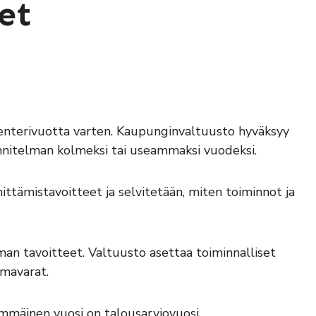
et
lenterivuotta varten. Kaupunginvaltuusto hyväksyy
nnitelman kolmeksi tai useammaksi vuodeksi.
tämistavoitteet ja selvitetään, miten toiminnot ja
an tavoitteet. Valtuusto asettaa toiminnalliset
imavarat.
immäinen vuosi on talousarviovuosi.