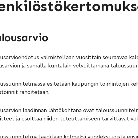
enkilöstökertomuks
lousarvio
usarvioehdotus valmistellaan vuosittain seuraavaa ka
usarvion ja samalla kuntalain velvoittamana taloussuu
ussuunnitelmassa esitetään kaupungin toimintojen kehit
stoinnit rahoitetaan.
usarvion laadinnan lähtökohtana ovat taloussuunnitelm
itteet ja osoittaa niiden toteuttamiseen tarvittavat vo
ussuunnitelma laaditaan kolmeksi vuodeksi, joista ens