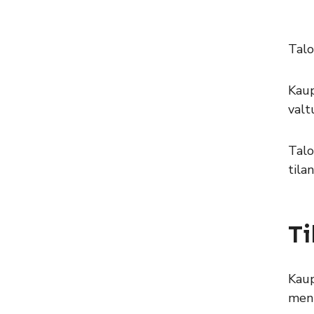
Talo
Kaup
valt
Talo
tila
Ti
Kaup
menn