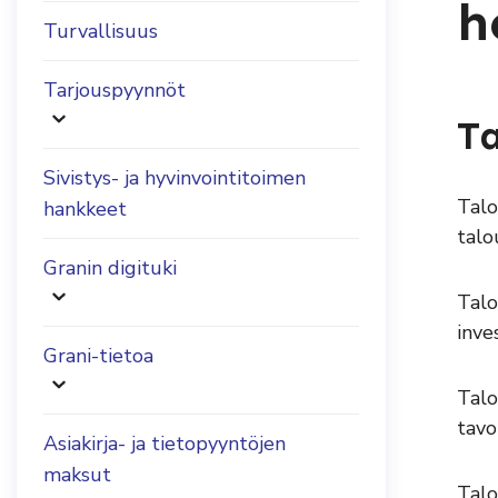
h
Turvallisuus
Tarjouspyynnöt
Ta
Sivistys- ja hyvinvointitoimen
Talo
hankkeet
talo
Granin digituki
Talo
inve
Grani-tietoa
Talo
tavo
Asiakirja- ja tietopyyntöjen
maksut
Talo