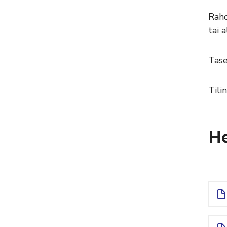
Raho
tai 
Tase
Tili
He