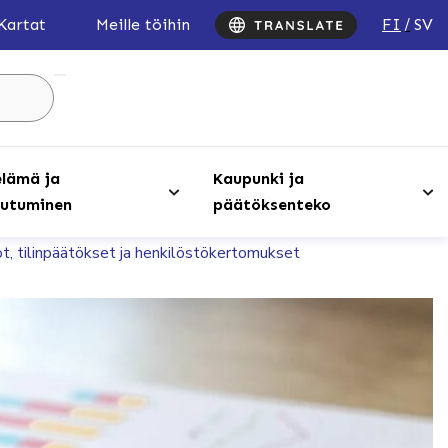
FI
SV
Kartat
Meille töihin
Hae
sivustolta
...
lämä ja
Kaupunki ja
utuminen
päätöksenteko
t, tilinpäätökset ja henkilöstökertomukset