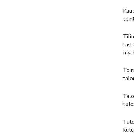
Kaup
tili
Tili
tase
myös
Toim
talo
Talo
tulo
Tulo
kulu