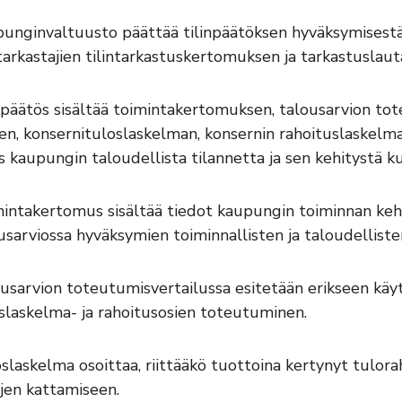
unginvaltuusto päättää tilinpäätöksen hyväksymisest
ntarkastajien tilintarkastuskertomuksen ja tarkastusla
npäätös sisältää toimintakertomuksen, talousarvion tot
en, konsernituloslaskelman, konsernin rahoituslaskelma,
 kaupungin taloudellista tilannetta ja sen kehitystä k
intakertomus sisältää tiedot kaupungin toiminnan keh
usarviossa hyväksymien toiminnallisten ja taloudellist
usarvion toteutumisvertailussa esitetään erikseen käy
slaskelma- ja rahoitusosien toteutuminen.
slaskelma osoittaa, riittääkö tuottoina kertynyt tulor
jen kattamiseen.