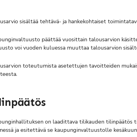
usarvio sisältää tehtävä- ja hankekohtaiset toimintatav
unginvaltuusto päättää vuosittain talousarvion käsitt
uusto voi vuoden kuluessa muuttaa talousarvion sisält
usarvion toteutumista asetettujen tavoitteiden mukais
nteesta.
linpäätös
unginhallituksen on laadittava tilikauden tilinpäätös
essä ja esitettävä se kaupunginvaltuustolle kesäkuu