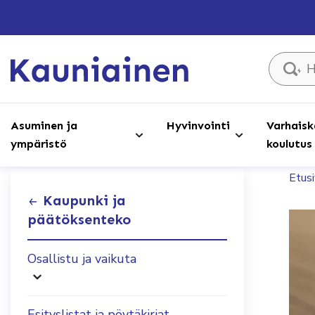
Hae sivust
Asuminen ja
Hyvinvointi
Varhaisk
ympäristö
koulutus
Etus
Kaupunki ja
päätöksenteko
Osallistu ja vaikuta
Esityslistat ja pöytäkirjat