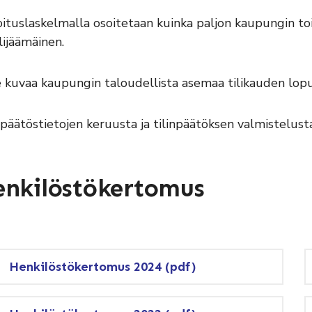
ituslaskelmalla osoitetaan kuinka paljon kaupungin toi
alijäämäinen.
 kuvaa kaupungin taloudellista asemaa tilikauden lopu
npäätöstietojen keruusta ja tilinpäätöksen valmistelus
nkilöstökertomus
Henkilöstökertomus 2024 (pdf)