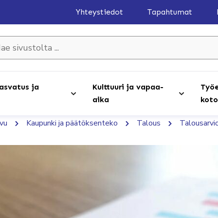
Yhteystiedot
Tapahtumat
olta ...
asvatus ja
Kulttuuri ja vapaa-
Työe
aika
koto
ivu
Kaupunki ja päätöksenteko
Talous
Talousarvio