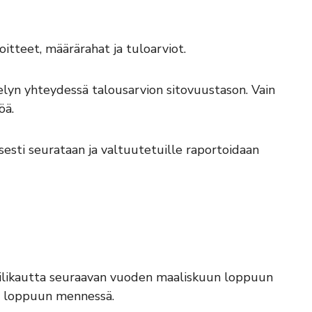
oitteet, määrärahat ja tuloarviot.
elyn yhteydessä talousarvion sitovuustason. Vain
öä.
esti seurataan ja valtuutetuille raportoidaan
 tilikautta seuraavan vuoden maaliskuun loppuun
n loppuun mennessä.