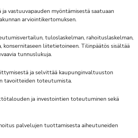
ä ja vastuuvapauden myöntämisestä saatuaan
utakunnan arviointikertomuksen.
eutumisvertailun, tuloslaskelman, rahoituslaskelman,
 konsernitaseen liitetietoineen. Tilinpäätös sisältää
uvaavia tunnuslukuja.
ittymisestä ja selvittää kaupunginvaltuuston
en tavoitteiden toteutumista.
ttötalouden ja investointien toteutuminen sekä
ahoitus palvelujen tuottamisesta aiheutuneiden