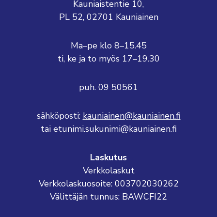
Kauniaistentie 10,
PL 52, 02701 Kauniainen
Ma–pe klo 8–15.45
ti, ke ja to myös 17–19.30
puh. 09 50561
sähköposti:
kauniainen@kauniainen.fi
tai etunimi.sukunimi@kauniainen.fi
Laskutus
Verkkolaskut
Verkkolaskuosoite: 003702030262
Välittäjän tunnus: BAWCFI22