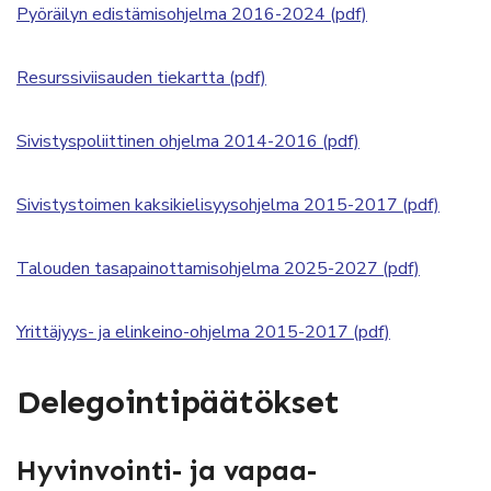
Pyöräilyn edistämisohjelma 2016-2024 (pdf)
Resurssiviisauden tiekartta (pdf)
Sivistyspoliittinen ohjelma 2014-2016 (pdf)
Sivistystoimen kaksikielisyysohjelma 2015-2017 (pdf)
Talouden tasapainottamisohjelma 2025-2027 (pdf)
Yrittäjyys- ja elinkeino-ohjelma 2015-2017 (pdf)
Delegointipäätökset
Hyvinvointi- ja vapaa-