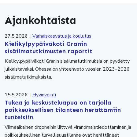
Ajankohtaista
27.5.2026
|
Varhaiskasvatus ja koulutus
Kielikylpypäiväkoti Granin
sisäilmatutkimusten raportit
Kielikylpypäiväkoti Granin sisäilmatutkimuksia on pyydetty
julkaistavaksi. Ohessa on yhteenveto vuosien 2023–2026
sisäilmatutkimuksista.
15.5.2026
|
Hyvinvointi
Tukea ja keskusteluapua on tarjolla
poikkeuksellisen tilanteen herättämiin
tunteisiin
Viimeaikainen drooneihin liittyvä viranomaistiedottaminen ja
poikkeuksellinen turvallisuustilanne ovat herättäneet