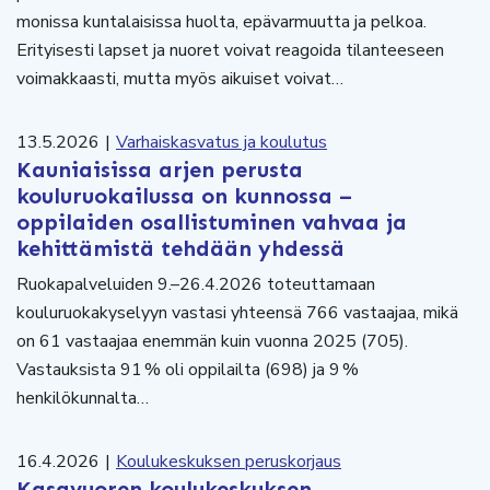
monissa kuntalaisissa huolta, epävarmuutta ja pelkoa.
Erityisesti lapset ja nuoret voivat reagoida tilanteeseen
voimakkaasti, mutta myös aikuiset voivat…
13.5.2026
|
Varhaiskasvatus ja koulutus
Kauniaisissa arjen perusta
kouluruokailussa on kunnossa –
oppilaiden osallistuminen vahvaa ja
kehittämistä tehdään yhdessä
Ruokapalveluiden 9.–26.4.2026 toteuttamaan
kouluruokakyselyyn vastasi yhteensä 766 vastaajaa, mikä
on 61 vastaajaa enemmän kuin vuonna 2025 (705).
Vastauksista 91 % oli oppilailta (698) ja 9 %
henkilökunnalta…
16.4.2026
|
Koulukeskuksen peruskorjaus
Kasavuoren koulukeskuksen