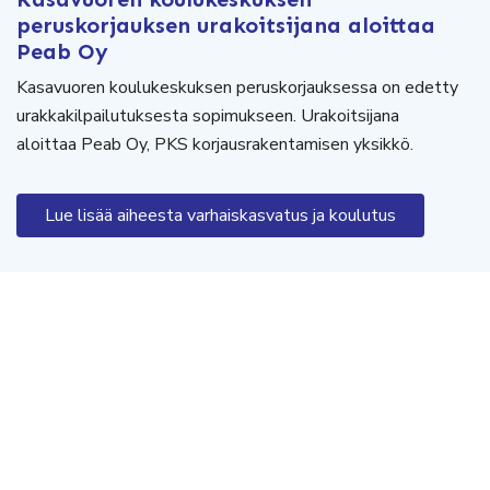
peruskorjauksen urakoitsijana aloittaa
Peab Oy
Kasavuoren koulukeskuksen peruskorjauksessa on edetty
urakkakilpailutuksesta sopimukseen. Urakoitsijana
aloittaa Peab Oy, PKS korjausrakentamisen yksikkö.
Lue lisää aiheesta varhaiskasvatus ja koulutus