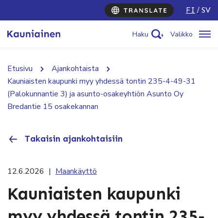
FI
SV
Haku
Valikko
Etusivu
Ajankohtaista
Kauniaisten kaupunki myy yhdessä tontin 235-4-49-31
(Palokunnantie 3) ja asunto-osakeyhtiön Asunto Oy
Bredantie 15 osakekannan
Takaisin ajankohtaisiin
12.6.2026
|
Maankäyttö
Kauniaisten kaupunki
myy yhdessä tontin 235-