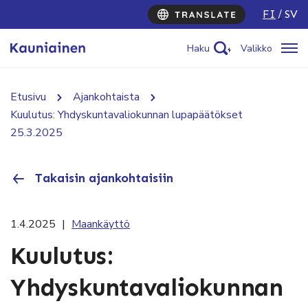
FI
SV
Haku
Valikko
Etusivu
Ajankohtaista
Kuulutus: Yhdyskuntavaliokunnan lupapäätökset
25.3.2025
Takaisin ajankohtaisiin
1.4.2025
|
Maankäyttö
Kuulutus:
Yhdyskuntavaliokunnan