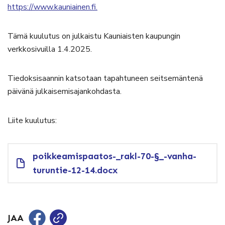
https://www.kauniainen.fi.
Tämä kuulutus on julkaistu Kauniaisten kaupungin
verkkosivuilla 1.4.2025.
Tiedoksisaannin katsotaan tapahtuneen seitsemäntenä
päivänä julkaisemisajankohdasta.
Liite kuulutus:
poikkeamispaatos-_rakl-70-§_-vanha-
turuntie-12-14.docx
JAA