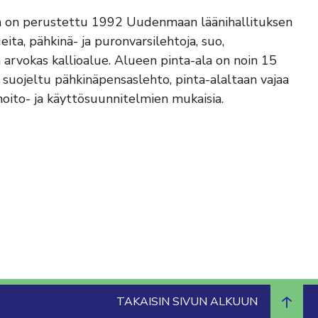
ka on perustettu 1992 Uudenmaan läänihallituksen
ita, pähkinä- ja puronvarsilehtoja, suo,
ä arvokas kallioalue. Alueen pinta-ala on noin 15
suojeltu pähkinäpensaslehto, pinta-alaltaan vajaa
hoito- ja käyttösuunnitelmien mukaisia.
TAKAISIN SIVUN ALKUUN