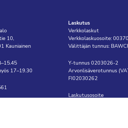
Laskutus
alo
Verkkolaskut
tie 10,
Verkkolaskuosoite: 003
01 Kauniainen
Välittäjän tunnus: BAWC
8–15.45
Y-tunnus 0203026-2
o myös 17–19.30
Arvonlisäverotunnus (VA
FI02030262
561
Laskutusosoite
Kauniaisten kaupunki
kauniainen@kauniainen.fi
PL 1
.sukunimi@kauniainen.fi
02701 Kauniainen