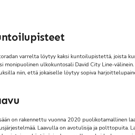
ntoilupisteet
oradan varrelta löytyy kaksi kuntoilupistettä, joista ku
ksi monipuolinen ulkokuntosali David City Line-välinein.
uksilla niin, että jokaiselle löytyy sopiva harjoittelupain
aavu
ään on rakennettu vuonna 2020 puolikotamallinen laavu
usjärjestelmää. Laavulla on avotulisija ja polttopuita. 