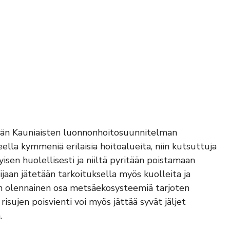
vän Kauniaisten luonnonhoitosuunnitelman
la kymmeniä erilaisia hoitoalueita, niin kutsuttuja
isen huolellisesti ja niiltä pyritään poistamaan
jaan jätetään tarkoituksella myös kuolleita ja
on olennainen osa metsäekosysteemiä tarjoten
risujen poisvienti voi myös jättää syvät jäljet
.