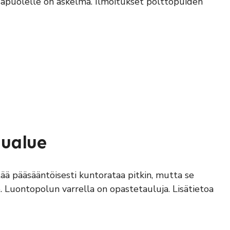
isäpuolelle on askelma. Ilmoitukset polttopuiden
lualue
ää pääsääntöisesti kuntorataa pitkin, mutta se
 Luontopolun varrella on opastetauluja. Lisätietoa