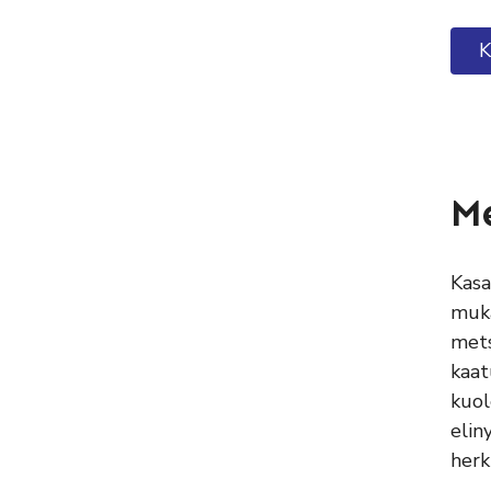
K
M
Kasa
muka
mets
kaat
kuol
elin
herk