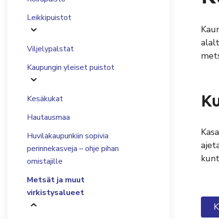
Leikkipuistot
Kaun
alal
Viljelypalstat
mets
Kaupungin yleiset puistot
K
Kesäkukat
Hautausmaa
Kasa
Huvilakaupunkiin sopivia
ajet
perinnekasveja – ohje pihan
kunt
omistajille
Metsät ja muut
virkistysalueet
K