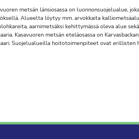
vuoren metsän länsiosassa on luonnonsuojelualue, jo
öksellä. Alueelta löytyy mm. arvokkaita kalliometsäalue
tolohkareita, aarnimetsäksi kehittymässä oleva alue sek
aaria. Kasavuoren metsän eteläosassa on Karvasbackan 
aari. Suojelualueilla hoitotoimenpiteet ovat erillisten 