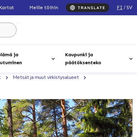
FI
SV
Kartat
Meille töihin
Hae
sivustolta
...
lämä ja
Kaupunki ja
utuminen
päätöksenteko
t
Metsät ja muut virkistysalueet