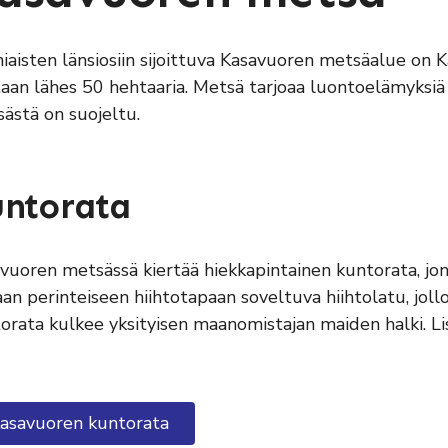
iaisten länsiosiin sijoittuva Kasavuoren metsäalue on K
taan lähes 50 hehtaaria. Metsä tarjoaa luontoelämyksiä retk
ästä on suojeltu.
untorata
vuoren metsässä kiertää hiekkapintainen kuntorata, jo
aan perinteiseen hiihtotapaan soveltuva hiihtolatu, jollo
orata kulkee yksityisen maanomistajan maiden halki. Lis
asavuoren kuntorata