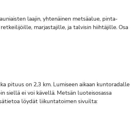
auniaisten laajin, yhtenäinen metsäalue, pinta-
eilijöille, marjastajille, ja talvisin hiihtäjille. Osa
nka pituus on 2,3 km. Lumiseen aikaan kuntoradalle
in siellä ei voi kävellä. Metsän luoteisosassa
ätietoa löydät liikuntatoimen sivuilta: