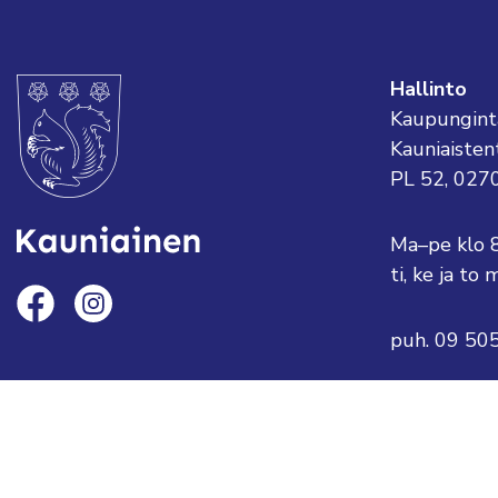
Hallinto
Kaupungint
Kauniaisten
PL 52, 027
Ma–pe klo 
ti, ke ja t
puh. 09 50
sähköposti:
tai etunimi