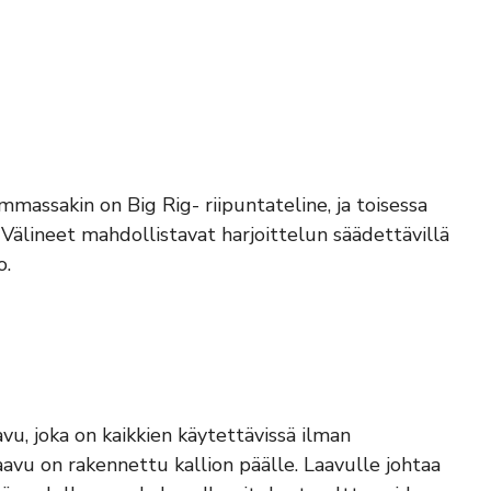
mmassakin on Big Rig- riipuntateline, ja toisessa
 Välineet mahdollistavat harjoittelun säädettävillä
o.
, joka on kaikkien käytettävissä ilman
Laavu on rakennettu kallion päälle. Laavulle johtaa