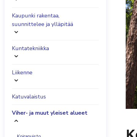
Kaupunki rakentaa,
suunnittelee ja ylläpitää
Kuntatekniikka
Liikenne
Katuvalaistus
Viher- ja muut yleiset alueet
K
Koirapuisto