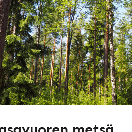
asavuoren metsä