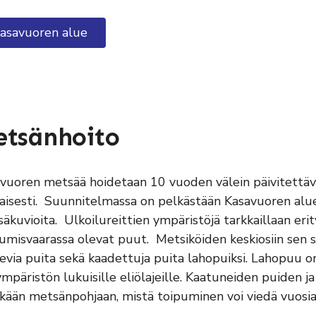
asavuoren alue
etsänhoito
vuoren metsää hoidetaan 10 vuoden välein päivitettä
isesti. Suunnitelmassa on pelkästään Kasavuoren alueel
äkuvioita. Ulkoilureittien ympäristöjä tarkkaillaan erity
umisvaarassa olevat puut. Metsiköiden keskiosiin sen si
evia puita sekä kaadettuja puita lahopuiksi. Lahopuu 
ympäristön lukuisille eliölajeille. Kaatuneiden puiden ja 
kään metsänpohjaan, mistä toipuminen voi viedä vuosia