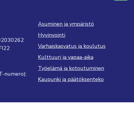
Asuminen ja ympäristö
Hyvinvointi
702030262
Varhaiskasvatus ja koulutus
FI22
Kulttuuri ja vapaa-aika
Työelämä ja kotoutuminen
T-numero):
Kaupunki ja päätöksenteko