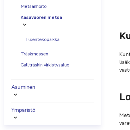
Metsänhoito
Kasavuoren metsä
Ku
Tulentekopaikka
Träskmossen
Kunt
lisä
Gallträskin virkistysalue
vast
Asuminen
L
Ympäristö
Mets
vara