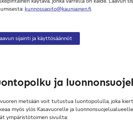
kepintainen käytävä, jonka varrella on kaide. Laavun s
umisesta:
kunnossapito@kauniainen.fi
.
aavun sijainti ja käyttösäännöt
ontopolku ja luonnonsuoje
vuoren metsään voit tutustua luontopolulla, joka kiert
keaa myös ylös Kasavuorelle ja luonnonsuojelualueelle.
ät ympäristötoimen sivuilta: