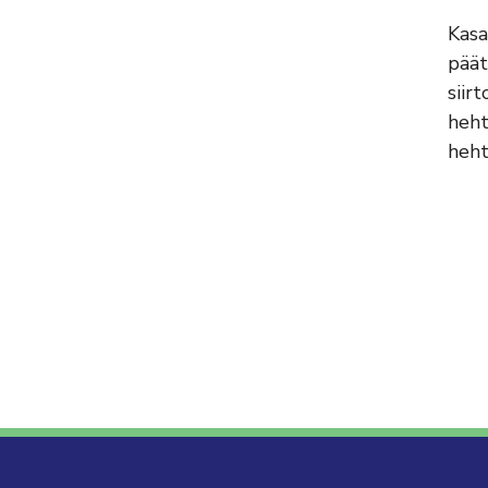
Kasa
päät
siir
heht
heht