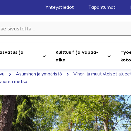
Yhteystiedot
Tapahtumat
olta ...
asvatus ja
Kulttuuri ja vapaa-
Työe
aika
koto
ivu
Asuminen ja ympäristö
Viher- ja muut yleiset aluee
vuoren metsä