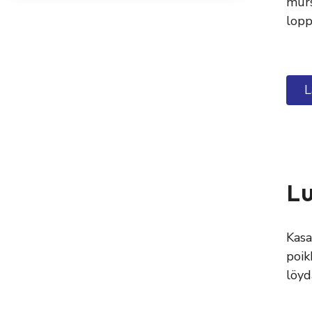
murs
lopp
L
Lu
Kasa
poik
löyd