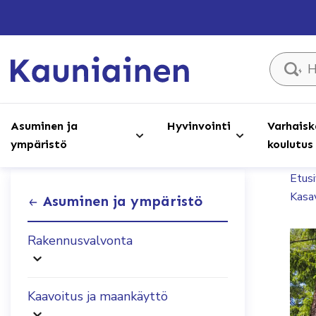
Hae sivust
Asuminen ja
Hyvinvointi
Varhaisk
ympäristö
koulutus
Etus
Kasa
Asuminen ja ympäristö
Rakennusvalvonta
Kaavoitus ja maankäyttö