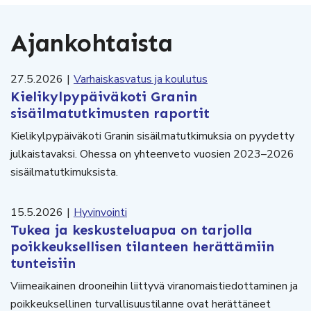
Ajankohtaista
27.5.2026
|
Varhaiskasvatus ja koulutus
Kielikylpypäiväkoti Granin
sisäilmatutkimusten raportit
Kielikylpypäiväkoti Granin sisäilmatutkimuksia on pyydetty
julkaistavaksi. Ohessa on yhteenveto vuosien 2023–2026
sisäilmatutkimuksista.
15.5.2026
|
Hyvinvointi
Tukea ja keskusteluapua on tarjolla
poikkeuksellisen tilanteen herättämiin
tunteisiin
Viimeaikainen drooneihin liittyvä viranomaistiedottaminen ja
poikkeuksellinen turvallisuustilanne ovat herättäneet