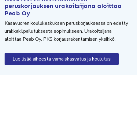
peruskorjauksen urakoitsijana aloittaa
Peab Oy
Kasavuoren koulukeskuksen peruskorjauksessa on edetty
urakkakilpailutuksesta sopimukseen. Urakoitsijana
aloittaa Peab Oy, PKS korjausrakentamisen yksikkö.
Lue lisää aiheesta varhaiskasvatus ja koulutus