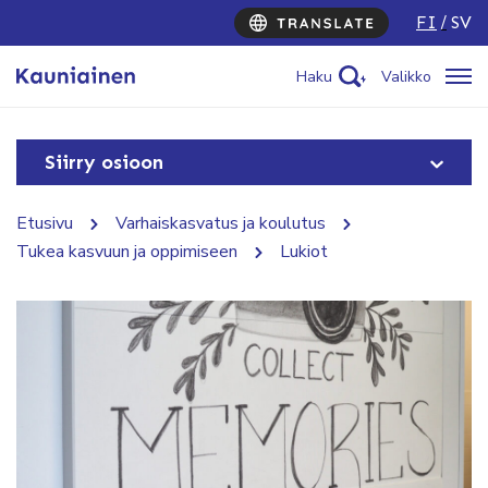
FI
SV
Haku
Valikko
Siirry osioon
Etusivu
Varhaiskasvatus ja koulutus
Tukea kasvuun ja oppimiseen
Lukiot