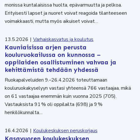
monissa kuntalaisissa huolta, epävarmuutta ja pelkoa.
Erityisesti lapset ja nuoret voivat reagoida tilanteeseen
voimakkaasti, mutta myös aikuiset voivat…
13.5.2026
|
Varhaiskasvatus ja koulutus
Kauniaisissa arjen perusta
kouluruokailussa on kunnossa –
oppilaiden osallistuminen vahvaa ja
kehittämistä tehdään yhdessä
Ruokapalveluiden 9.–26.4.2026 toteuttamaan
kouluruokakyselyyn vastasi yhteensä 766 vastaajaa, mikä
on 61 vastaajaa enemmän kuin vuonna 2025 (705).
Vastauksista 91 % oli oppilailta (698) ja 9 %
henkilökunnalta…
16.4.2026
|
Koulukeskuksen peruskorjaus
Kasavuoren koulukeskuksen