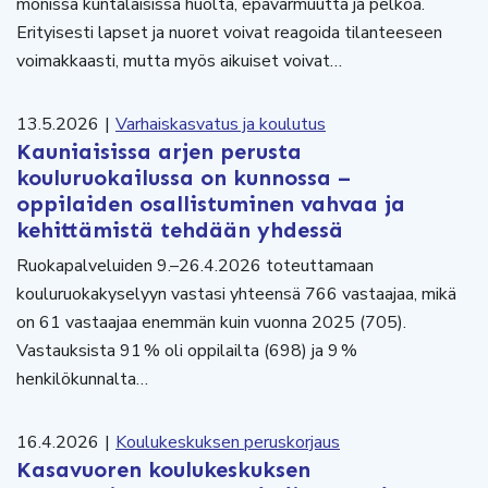
monissa kuntalaisissa huolta, epävarmuutta ja pelkoa.
Erityisesti lapset ja nuoret voivat reagoida tilanteeseen
voimakkaasti, mutta myös aikuiset voivat…
13.5.2026
|
Varhaiskasvatus ja koulutus
Kauniaisissa arjen perusta
kouluruokailussa on kunnossa –
oppilaiden osallistuminen vahvaa ja
kehittämistä tehdään yhdessä
Ruokapalveluiden 9.–26.4.2026 toteuttamaan
kouluruokakyselyyn vastasi yhteensä 766 vastaajaa, mikä
on 61 vastaajaa enemmän kuin vuonna 2025 (705).
Vastauksista 91 % oli oppilailta (698) ja 9 %
henkilökunnalta…
16.4.2026
|
Koulukeskuksen peruskorjaus
Kasavuoren koulukeskuksen