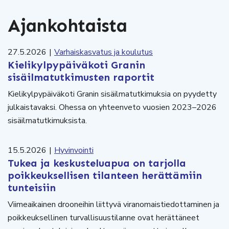
Ajankohtaista
27.5.2026
|
Varhaiskasvatus ja koulutus
Kielikylpypäiväkoti Granin
sisäilmatutkimusten raportit
Kielikylpypäiväkoti Granin sisäilmatutkimuksia on pyydetty
julkaistavaksi. Ohessa on yhteenveto vuosien 2023–2026
sisäilmatutkimuksista.
15.5.2026
|
Hyvinvointi
Tukea ja keskusteluapua on tarjolla
poikkeuksellisen tilanteen herättämiin
tunteisiin
Viimeaikainen drooneihin liittyvä viranomaistiedottaminen ja
poikkeuksellinen turvallisuustilanne ovat herättäneet