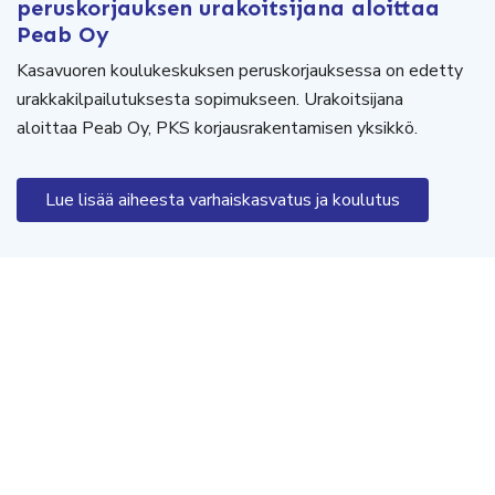
peruskorjauksen urakoitsijana aloittaa
Peab Oy
Kasavuoren koulukeskuksen peruskorjauksessa on edetty
urakkakilpailutuksesta sopimukseen. Urakoitsijana
aloittaa Peab Oy, PKS korjausrakentamisen yksikkö.
Lue lisää aiheesta varhaiskasvatus ja koulutus