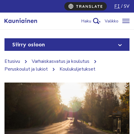
FI
SV
Haku
Valikko
Siirry osioon
Etusivu
Varhaiskasvatus ja koulutus
Peruskoulut ja lukiot
Koulukuljetukset