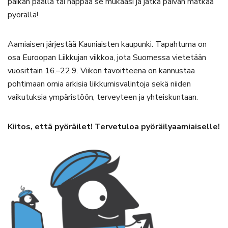
paikan päällä tai nappaa se mukaasi ja jatka päivän matkaa
pyörällä!
Aamiaisen järjestää Kauniaisten kaupunki. Tapahtuma on
osa Euroopan Liikkujan viikkoa, jota Suomessa vietetään
vuosittain 16.–22.9. Viikon tavoitteena on kannustaa
pohtimaan omia arkisia liikkumisvalintoja sekä niiden
vaikutuksia ympäristöön, terveyteen ja yhteiskuntaan.
Kiitos, että pyöräilet! Tervetuloa pyöräilyaamiaiselle!