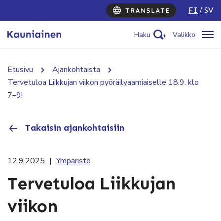
FI
SV
Haku
Valikko
Etusivu
Ajankohtaista
Tervetuloa Liikkujan viikon pyöräilyaamiaiselle 18.9. klo
7–9!
Takaisin ajankohtaisiin
12.9.2025
|
Ympäristö
Tervetuloa Liikkujan
viikon