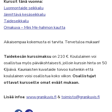
Kurssit tänä vuonna:
Luonnontaide seikkailu
Jännittävä kesäseikkailu
Taideseikkailu
Omakuva – Mini Me-hahmon kautta
Aikaisempaa kokemusta ei tarvita. Tervetuloa mukaan!
Taidekesän kurssimaksu
on 210 €. Koululainen voi
osallistua myös päiväkohtaisesti, jolloin kurssin hinta on 50
€/päivä. Kauniaisten kuvataide toivoo kuitenkin että
koululainen voisi osallistua koko viikon.
Osallistujat
ottavat kursseille omat eväät mukaan.
Lisää infoa
:
www.granikuvis.fi
&
toimisto@granikuvis.fi