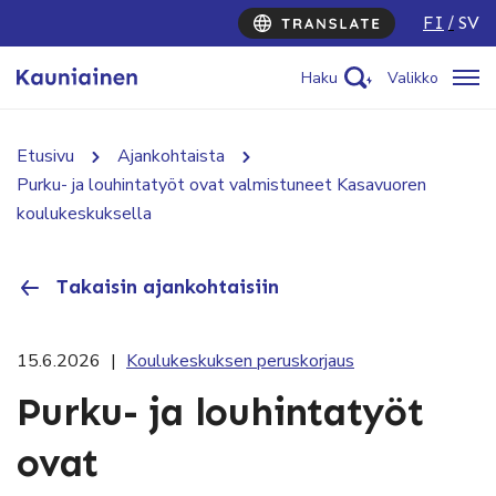
FI
SV
Haku
Valikko
Etusivu
Ajankohtaista
Purku- ja louhintatyöt ovat valmistuneet Kasavuoren
koulukeskuksella
Takaisin ajankohtaisiin
15.6.2026
|
Koulukeskuksen peruskorjaus
Purku- ja louhintatyöt
ovat