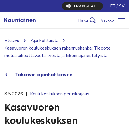
FI
SV
Haku
Valikko
Etusivu
Ajankohtaista
Kasavuoren koulukeskuksen rakennushanke: Tiedote
melua aiheuttavasta työstä ja liikennejärjestelyistä
Takaisin ajankohtaisiin
8.5.2026
|
Koulukeskuksen peruskorjaus
Kasavuoren
koulukeskuksen