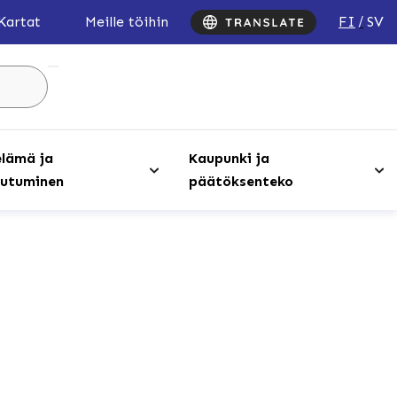
FI
SV
Kartat
Meille töihin
Hae
sivustolta
...
lämä ja
Kaupunki ja
utuminen
päätöksenteko