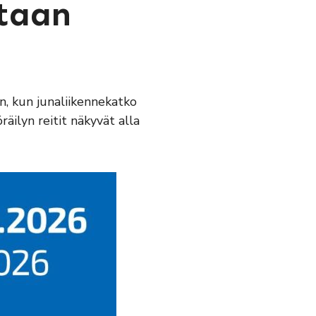
ataan
n, kun junaliikennekatko
äilyn reitit näkyvät alla