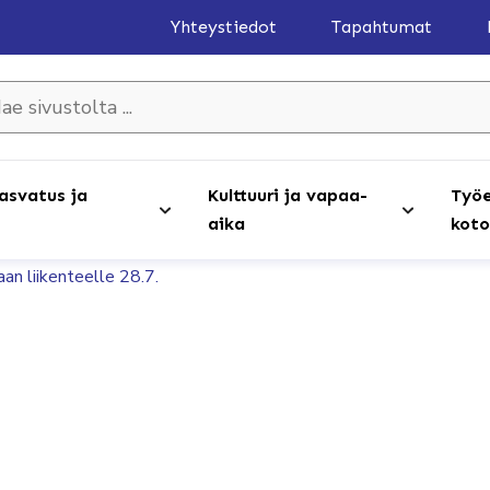
Yhteystiedot
Tapahtumat
olta ...
asvatus ja
Kulttuuri ja vapaa-
Työe
aika
koto
aan liikenteelle 28.7.