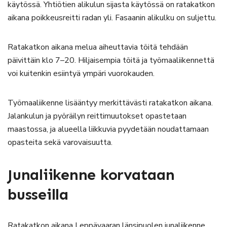
käytössä. Yhtiötien alikulun sijasta käytössä on ratakatkon
aikana poikkeusreitti radan yli. Fasaanin alikulku on suljettu.
Ratakatkon aikana melua aiheuttavia töitä tehdään
päivittäin klo 7–20. Hiljaisempia töitä ja työmaaliikennettä
voi kuitenkin esiintyä ympäri vuorokauden.
Työmaaliikenne lisääntyy merkittävästi ratakatkon aikana.
Jalankulun ja pyöräilyn reittimuutokset opastetaan
maastossa, ja alueella liikkuvia pyydetään noudattamaan
opasteita sekä varovaisuutta.
Junaliikenne korvataan
busseilla
Ratakatkon aikana Leppävaaran länsipuolen junaliikenne