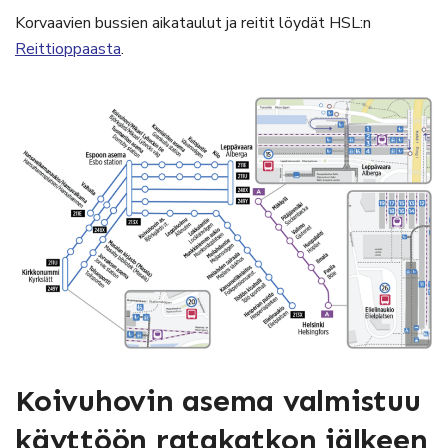
Korvaavien bussien aikataulut ja reitit löydät HSL:n
Reittioppaasta
.
Koivuhovin asema valmistuu
käyttöön ratakatkon jälkeen