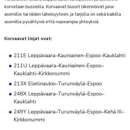
korvataan busseilla. Korvaavat bussit liikennöivät juna-
asemille tai niiden läheisyyteen, ja tarjolla on sekä kaikilla
asemilla pysähtyviä että nopeampia yhteyksiä.
Korvaavat linjat ovat:
211E Leppävaara–Kauniainen–Espoo–Kauklahti
211U Leppävaara–Kauniainen–Espoo–
Kauklahti–Kirkkonummi
213X Elielinaukio–Turunväylä–Espoo
248X Leppävaara–Turunväylä–Espoo–
Kauklahti
249Y Leppävaara–Turunväylä–Espoo–Kehä III–
Kirkkonummi