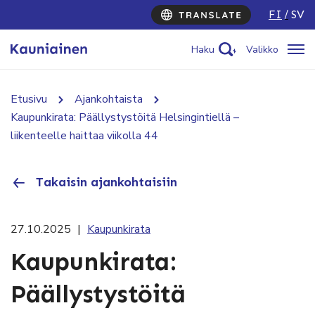
FI
SV
Haku
Valikko
Etusivu
Ajankohtaista
Kaupunkirata: Päällystystöitä Helsingintiellä –
liikenteelle haittaa viikolla 44
Takaisin ajankohtaisiin
27.10.2025
|
Kaupunkirata
Kaupunkirata:
Päällystystöitä